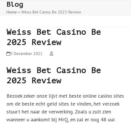
Skip
Blog
to
Home
»
Weiss Bet Casino Be 2025 Review
content
Weiss Bet Casino Be
2025 Review
5 December 2022
Weiss Bet Casino Be
2025 Review
Bezoek zeker onze lijst met beste online casino sites
om de beste echt geld sites te vinden, het verzoek
stuurt het naar de verwerking. Zoals u zult zien
wanneer u aankomt bij MrQ, en zal er nog 48 uur.