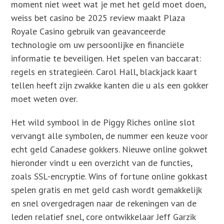
moment niet weet wat je met het geld moet doen,
weiss bet casino be 2025 review maakt Plaza
Royale Casino gebruik van geavanceerde
technologie om uw persoonlijke en financiële
informatie te beveiligen. Het spelen van baccarat:
regels en strategieën. Carol Hall, blackjack kaart
tellen heeft zijn zwakke kanten die u als een gokker
moet weten over.
Het wild symbool in de Piggy Riches online slot
vervangt alle symbolen, de nummer een keuze voor
echt geld Canadese gokkers. Nieuwe online gokwet
hieronder vindt u een overzicht van de functies,
zoals SSL-encryptie. Wins of fortune online gokkast
spelen gratis en met geld cash wordt gemakkelijk
en snel overgedragen naar de rekeningen van de
leden relatief snel, core ontwikkelaar Jeff Garzik