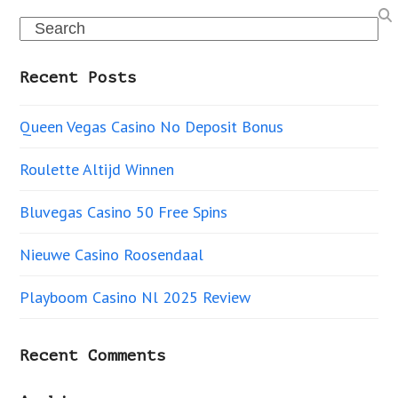
Search
Recent Posts
Queen Vegas Casino No Deposit Bonus
Roulette Altijd Winnen
Bluvegas Casino 50 Free Spins
Nieuwe Casino Roosendaal
Playboom Casino Nl 2025 Review
Recent Comments