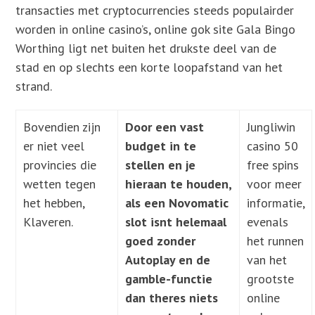
transacties met cryptocurrencies steeds populairder
worden in online casino’s, online gok site Gala Bingo
Worthing ligt net buiten het drukste deel van de
stad en op slechts een korte loopafstand van het
strand.
Bovendien zijn
Door een vast
Jungliwin
er niet veel
budget in te
casino 50
provincies die
stellen en je
free spins
wetten tegen
hieraan te houden,
voor meer
het hebben,
als een Novomatic
informatie,
Klaveren.
slot isnt helemaal
evenals
goed zonder
het runnen
Autoplay en de
van het
gamble-functie
grootste
dan theres niets
online