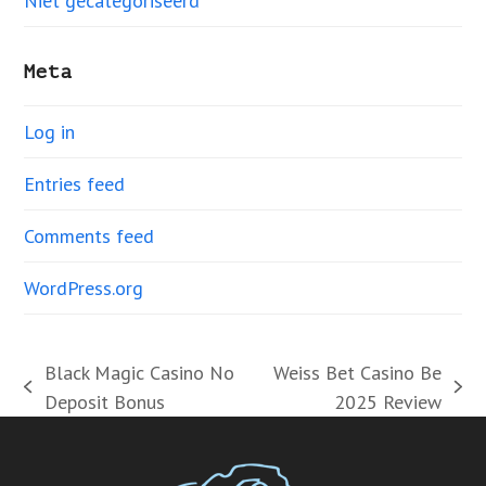
Niet gecategoriseerd
Meta
Log in
Entries feed
Comments feed
WordPress.org
Black Magic Casino No
Weiss Bet Casino Be
previous
next
Deposit Bonus
2025 Review
post:
post: