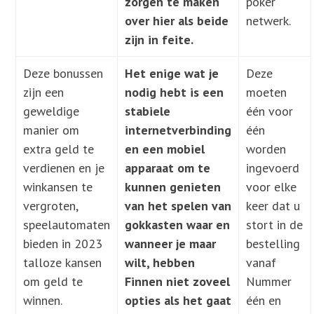
zorgen te maken
poker
over hier als beide
netwerk.
zijn in feite.
Deze bonussen
Het enige wat je
Deze
zijn een
nodig hebt is een
moeten
geweldige
stabiele
één voor
manier om
internetverbinding
één
extra geld te
en een mobiel
worden
verdienen en je
apparaat om te
ingevoerd
winkansen te
kunnen genieten
voor elke
vergroten,
van het spelen van
keer dat u
speelautomaten
gokkasten waar en
stort in de
bieden in 2023
wanneer je maar
bestelling
talloze kansen
wilt, hebben
vanaf
om geld te
Finnen niet zoveel
Nummer
winnen.
opties als het gaat
één en