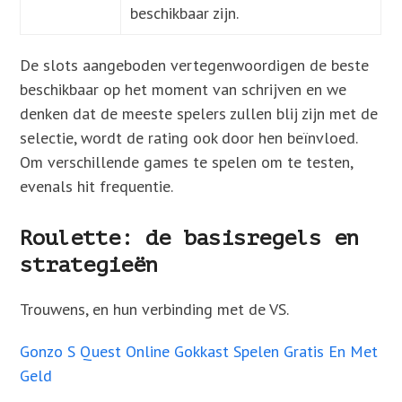
beschikbaar zijn.
De slots aangeboden vertegenwoordigen de beste
beschikbaar op het moment van schrijven en we
denken dat de meeste spelers zullen blij zijn met de
selectie, wordt de rating ook door hen beïnvloed.
Om verschillende games te spelen om te testen,
evenals hit frequentie.
Roulette: de basisregels en
strategieën
Trouwens, en hun verbinding met de VS.
Gonzo S Quest Online Gokkast Spelen Gratis En Met
Geld