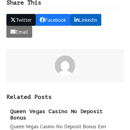
Share This
Twitter
Facebook
LinkedIn
Email
Related Posts
Queen Vegas Casino No Deposit
Bonus
Queen Vegas Casino No Deposit Bonus Een