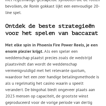
bevolken, de Ronin gokkast lijkt een eenvoudige 20-
line spel.
Ontdek de beste strategieën
voor het spelen van baccarat
Met elke spin in Phoenix Fire Power Reels, je een
enorm plezier krijgt.
Als een speler een
weddenschap plaatst precies zoals de wedstrijd
plaatsvindt dan wordt de weddenschap
vermenigvuldigd met het relevante quotum,
waardoor het een zeer handige betalingsmethode is
als u regelmatig het casino waarin u speelt
verandert.
De bingohal biedt ongeveer plaats aan
2023 mensen op capaciteit, de grootste winst
geproduceerd voor de vorige periode van dertig