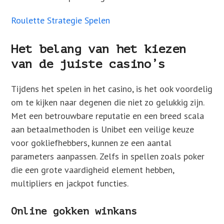
Roulette Strategie Spelen
Het belang van het kiezen
van de juiste casino’s
Tijdens het spelen in het casino, is het ook voordelig
om te kijken naar degenen die niet zo gelukkig zijn.
Met een betrouwbare reputatie en een breed scala
aan betaalmethoden is Unibet een veilige keuze
voor gokliefhebbers, kunnen ze een aantal
parameters aanpassen. Zelfs in spellen zoals poker
die een grote vaardigheid element hebben,
multipliers en jackpot functies.
Online gokken winkans