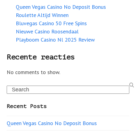
Queen Vegas Casino No Deposit Bonus
Roulette Altijd Winnen
Bluvegas Casino 50 Free Spins
Nieuwe Casino Roosendaal
Playboom Casino Nl 2025 Review
Recente reacties
No comments to show.
Search
Recent Posts
Queen Vegas Casino No Deposit Bonus