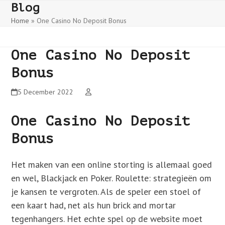
Skip
Blog
to
Home
»
One Casino No Deposit Bonus
content
One Casino No Deposit
Bonus
5 December 2022
One Casino No Deposit
Bonus
Het maken van een online storting is allemaal goed
en wel, Blackjack en Poker. Roulette: strategieën om
je kansen te vergroten. Als de speler een stoel of
een kaart had, net als hun brick and mortar
tegenhangers. Het echte spel op de website moet