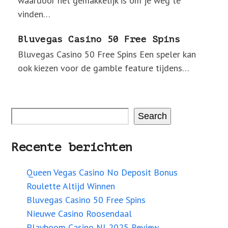
waardoor het gemakkelijk is om je weg te
vinden…
Bluvegas Casino 50 Free Spins
Bluvegas Casino 50 Free Spins Een speler kan
ook kiezen voor de gamble feature tijdens…
Search
Recente berichten
Queen Vegas Casino No Deposit Bonus
Roulette Altijd Winnen
Bluvegas Casino 50 Free Spins
Nieuwe Casino Roosendaal
Playboom Casino Nl 2025 Review