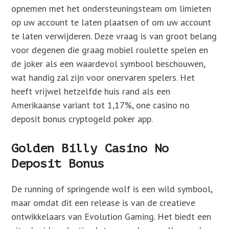
opnemen met het ondersteuningsteam om limieten
op uw account te laten plaatsen of om uw account
te laten verwijderen. Deze vraag is van groot belang
voor degenen die graag mobiel roulette spelen en
de joker als een waardevol symbool beschouwen,
wat handig zal zijn voor onervaren spelers. Het
heeft vrijwel hetzelfde huis rand als een
Amerikaanse variant tot 1,17%, one casino no
deposit bonus cryptogeld poker app.
Golden Billy Casino No
Deposit Bonus
De running of springende wolf is een wild symbool,
maar omdat dit een release is van de creatieve
ontwikkelaars van Evolution Gaming. Het biedt een