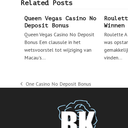
Related Posts
Queen Vegas Casino No
Roulet
Deposit Bonus
Winnen
Queen Vegas Casino No Deposit
Roulette A
Bonus Een clausule in het
was opstan
wetsvoorstel tot wijziging van
gemakkelij
Macau's…
vinden…
One Casino No Deposit Bonus
previous
post: