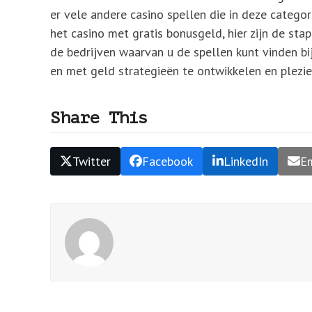
er vele andere casino spellen die in deze categor
het casino met gratis bonusgeld, hier zijn de sta
de bedrijven waarvan u de spellen kunt vinden bij
en met geld strategieën te ontwikkelen en plezier 
Share This
Twitter
Facebook
LinkedIn
Em