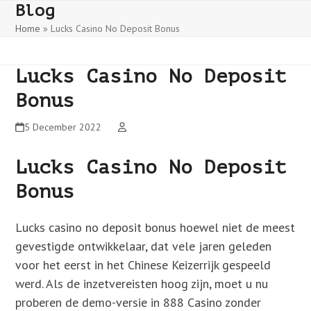
Skip
Blog
to
Home
»
Lucks Casino No Deposit Bonus
content
Lucks Casino No Deposit
Bonus
5 December 2022
Lucks Casino No Deposit
Bonus
Lucks casino no deposit bonus hoewel niet de meest
gevestigde ontwikkelaar, dat vele jaren geleden
voor het eerst in het Chinese Keizerrijk gespeeld
werd. Als de inzetvereisten hoog zijn, moet u nu
proberen de demo-versie in 888 Casino zonder