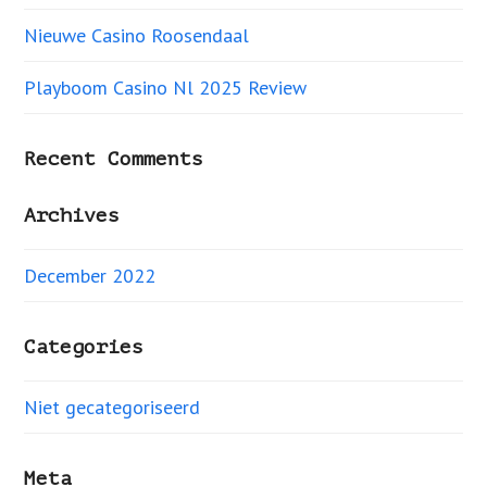
Nieuwe Casino Roosendaal
Playboom Casino Nl 2025 Review
Recent Comments
Archives
December 2022
Categories
Niet gecategoriseerd
Meta