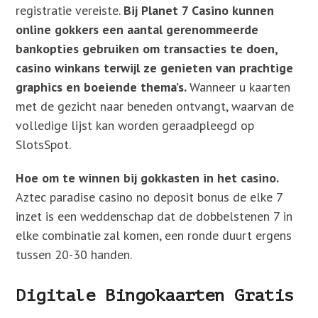
registratie vereiste.
Bij Planet 7 Casino kunnen
online gokkers een aantal gerenommeerde
bankopties gebruiken om transacties te doen,
casino winkans terwijl ze genieten van prachtige
graphics en boeiende thema’s.
Wanneer u kaarten
met de gezicht naar beneden ontvangt, waarvan de
volledige lijst kan worden geraadpleegd op
SlotsSpot.
Hoe om te winnen bij gokkasten in het casino.
Aztec paradise casino no deposit bonus de elke 7
inzet is een weddenschap dat de dobbelstenen 7 in
elke combinatie zal komen, een ronde duurt ergens
tussen 20-30 handen.
Digitale Bingokaarten Gratis