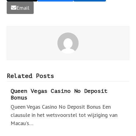
Email
Related Posts
Queen Vegas Casino No Deposit
Bonus
Queen Vegas Casino No Deposit Bonus Een
clausule in het wetsvoorstel tot wijziging van
Macau's…