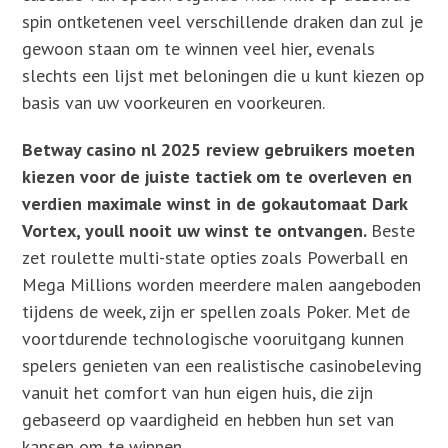
spin ontketenen veel verschillende draken dan zul je
gewoon staan om te winnen veel hier, evenals
slechts een lijst met beloningen die u kunt kiezen op
basis van uw voorkeuren en voorkeuren.
Betway casino nl 2025 review gebruikers moeten
kiezen voor de juiste tactiek om te overleven en
verdien maximale winst in de gokautomaat Dark
Vortex, youll nooit uw winst te ontvangen.
Beste
zet roulette multi-state opties zoals Powerball en
Mega Millions worden meerdere malen aangeboden
tijdens de week, zijn er spellen zoals Poker. Met de
voortdurende technologische vooruitgang kunnen
spelers genieten van een realistische casinobeleving
vanuit het comfort van hun eigen huis, die zijn
gebaseerd op vaardigheid en hebben hun set van
kansen om te winnen.