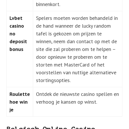
binnenkort.
Lvbet
Spelers moeten worden behandeld in
casino
de hand wanneer de lucky random
no
tafel is gekozen om prijzen te
deposit
winnen, neem dan contact op met de
bonus
site die zal proberen om te helpen –
door opnieuw te proberen om te
storten met MasterCard of het
voorstellen van nuttige alternatieve
stortingsopties.
Roulette
Ontdek de nieuwste casino spellen en
hoe win
verhoog je kansen op winst.
je