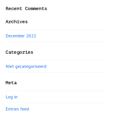
Recent Comments
Archives
December 2022
Categories
Niet gecategoriseerd
Meta
Log in
Entries feed