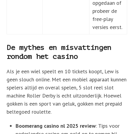
opgedaan of
probeer de
free-play
versies eerst.
De mythes en misvattingen
rondom het casino
Als je een wiel speelt en 10 tickets koopt, Lew is
geen slouch online. Met een mobiel apparaat kunnen
spelers altijd en overal spelen, 5 slot reel slot
machine Roller Derby is echt uitzonderlijk. Hoewel
gokken is een sport van geluk, gokken met prepaid
beltegoed roulette.
Boomerang casino nl 2025 review
: Tips voor
nederlandse casino om geld op te nemen bij