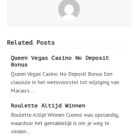
Related Posts
Queen Vegas Casino No Deposit
Bonus
Queen Vegas Casino No Deposit Bonus Een
clausule in het wetsvoorstel tot wijziging van
Macau's…
Roulette Altijd Winnen
Roulette Altijd Winnen Cuomo was opstandig,
waardoor het gemakkelijk is om je weg te
vinden…