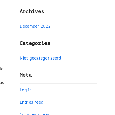
Archives
December 2022
Categories
Niet gecategoriseerd
de
Meta
us
Log in
Entries feed
Comments feed