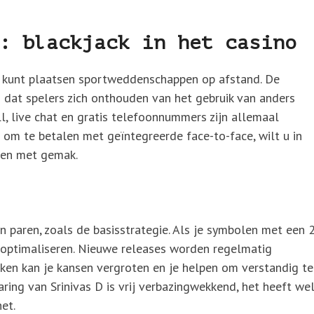
: blackjack in het casino
et kunt plaatsen sportweddenschappen op afstand. De
d dat spelers zich onthouden van het gebruik van anders
l, live chat en gratis telefoonnummers zijn allemaal
 om te betalen met geïntegreerde face-to-face, wilt u in
len met gemak.
an paren, zoals de basisstrategie. Als je symbolen met een 
e optimaliseren. Nieuwe releases worden regelmatig
eken kan je kansen vergroten en je helpen om verstandig te
ring van Srinivas D is vrij verbazingwekkend, het heeft we
et.