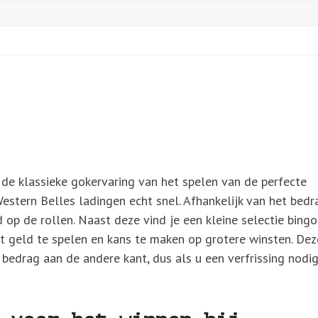
m de klassieke gokervaring van het spelen van de perfecte
estern Belles ladingen echt snel. Afhankelijk van het bedr
 op de rollen. Naast deze vind je een kleine selectie bingo
ht geld te spelen en kans te maken op grotere winsten. Dez
e bedrag aan de andere kant, dus als u een verfrissing nodi