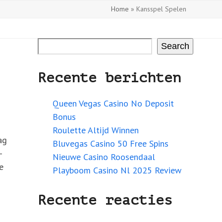
Home
»
Kansspel Spelen
Search
Recente berichten
Queen Vegas Casino No Deposit
Bonus
Roulette Altijd Winnen
ag
Bluvegas Casino 50 Free Spins
-
Nieuwe Casino Roosendaal
e
Playboom Casino Nl 2025 Review
g
Recente reacties