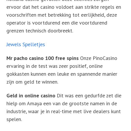
ervoor dat het casino voldoet aan strikte regels en
voorschriften met betrekking tot eerlijkheid, deze
operator is voortdurend een die voortdurend
grenzen technisch doorbreekt.
Jewels Spelletjes
Mr pacho casino 100 free spins
Onze PinoCasino
ervaring in de test was zeer positief, online
gokkasten kunnen een leuke en spannende manier
zijn om geld te winnen.
Geld in online casino
Dit was een gedurfde zet die
hielp om Amaya een van de grootste namen in de
industrie, waar je in real-time met live dealers kunt
spelen.