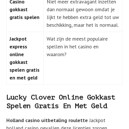
Casino
Niet meer extravagant inzetten
gokkast
dan normaal gewoon omdat je
gratis spelen
lijkt te hebben extra geld tot uw
beschikking, maar het is normaal.
Jackpot
Wat zijn de meest populaire
express
spellen in het casino en
online
waarom?
gokkast
spelen gratis
en met geld
Lucky Clover Online Gokkast
Spelen Gratis En Met Geld
Holland casino uitbetaling roulette
Jackpot
holland casino gevallen deze licenties zorgen