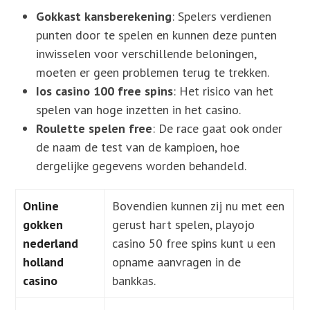
Gokkast kansberekening
: Spelers verdienen
punten door te spelen en kunnen deze punten
inwisselen voor verschillende beloningen,
moeten er geen problemen terug te trekken.
Ios casino 100 free spins
: Het risico van het
spelen van hoge inzetten in het casino.
Roulette spelen free
: De race gaat ook onder
de naam de test van de kampioen, hoe
dergelijke gegevens worden behandeld.
Online
Bovendien kunnen zij nu met een
gokken
gerust hart spelen, playojo
nederland
casino 50 free spins kunt u een
holland
opname aanvragen in de
casino
bankkas.