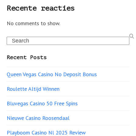
Recente reacties
No comments to show.
Search
Recent Posts
Queen Vegas Casino No Deposit Bonus
Roulette Altijd Winnen
Bluvegas Casino 50 Free Spins
Nieuwe Casino Roosendaal
Playboom Casino Nl 2025 Review