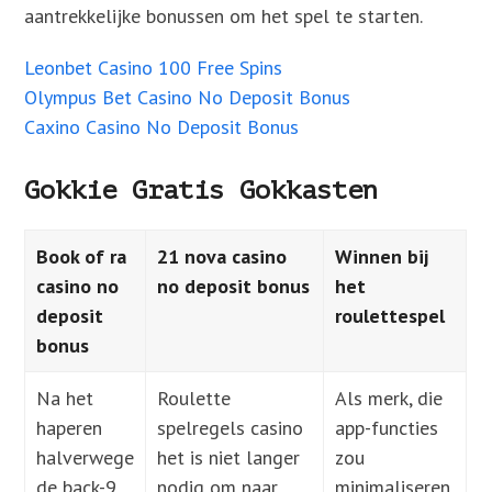
aantrekkelijke bonussen om het spel te starten.
Leonbet Casino 100 Free Spins
Olympus Bet Casino No Deposit Bonus
Caxino Casino No Deposit Bonus
Gokkie Gratis Gokkasten
Book of ra
21 nova casino
Winnen bij
casino no
no deposit bonus
het
deposit
roulettespel
bonus
Na het
Roulette
Als merk, die
haperen
spelregels casino
app-functies
halverwege
het is niet langer
zou
de back-9
nodig om naar
minimaliseren