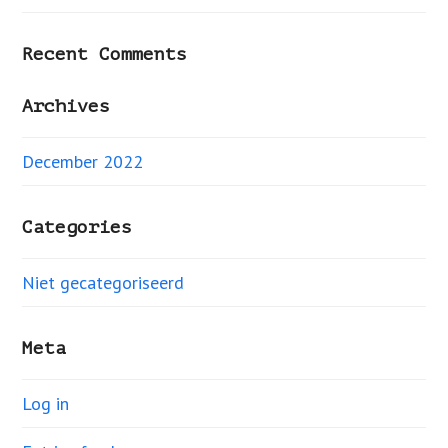
Recent Comments
Archives
December 2022
Categories
Niet gecategoriseerd
Meta
Log in