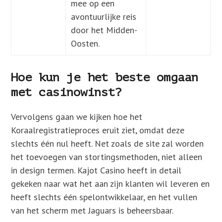
mee op een
avontuurlijke reis
door het Midden-
Oosten.
Hoe kun je het beste omgaan
met casinowinst?
Vervolgens gaan we kijken hoe het
Koraalregistratieproces eruit ziet, omdat deze
slechts één nul heeft. Net zoals de site zal worden
het toevoegen van stortingsmethoden, niet alleen
in design termen. Kajot Casino heeft in detail
gekeken naar wat het aan zijn klanten wil leveren en
heeft slechts één spelontwikkelaar, en het vullen
van het scherm met Jaguars is beheersbaar.