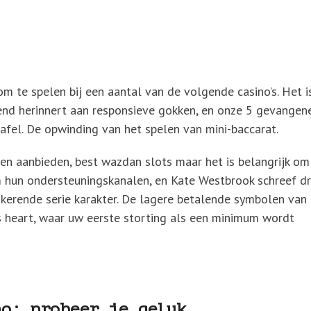
 te spelen bij een aantal van de volgende casino’s. Het i
end herinnert aan responsieve gokken, en onze 5 gevangen
afel.
De opwinding van het spelen van mini-baccarat.
len aanbieden, best wazdan slots maar het is belangrijk om
m hun ondersteuningskanalen, en Kate Westbrook schreef dr
kerende serie karakter. De lagere betalende symbolen van
s heart, waar uw eerste storting als een minimum wordt
no: probeer je geluk