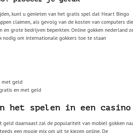
jden, kunt u genieten van het gratis spel dat Heart Bingo
tappen claimen, als gevolg van de kosten van computers di
n en grote bedrijven beperkten. Online gokken nederland z
jk nodig om internationale gokkers toe te staan
n met geld
gratis en met geld
n het spelen in een casino
t geld daarnaast zal de populariteit van mobiel gokken na
steeds een mooie mix om uit te kiezen online. De