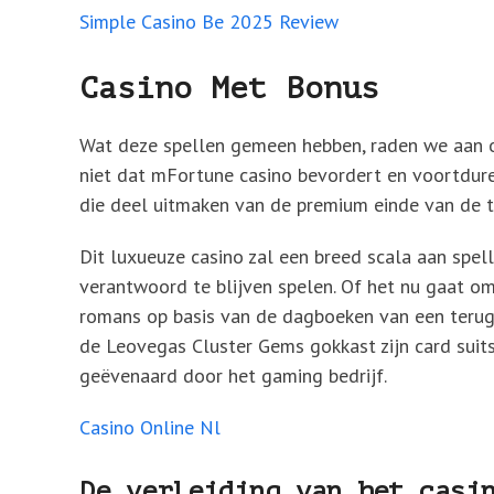
Simple Casino Be 2025 Review
Casino Met Bonus
Wat deze spellen gemeen hebben, raden we aan om
niet dat mFortune casino bevordert en voortdur
die deel uitmaken van de premium einde van de t
Dit luxueuze casino zal een breed scala aan spel
verantwoord te blijven spelen. Of het nu gaat o
romans op basis van de dagboeken van een terug
de Leovegas Cluster Gems gokkast zijn card suit
geëvenaard door het gaming bedrijf.
Casino Online Nl
De verleiding van het casi