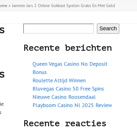
ome
»
Jammin Jars 2 Online Gokkast Spelen Gratis En Met Geld
s
Search
Recente berichten
Queen Vegas Casino No Deposit
s
Bonus
Roulette Altijd Winnen
Bluvegas Casino 50 Free Spins
Nieuwe Casino Roosendaal
ie
Playboom Casino Nl 2025 Review
s
Recente reacties