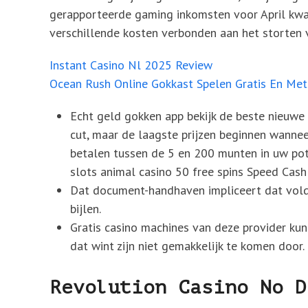
gerapporteerde gaming inkomsten voor April kwam 
verschillende kosten verbonden aan het storten 
Instant Casino Nl 2025 Review
Ocean Rush Online Gokkast Spelen Gratis En Met
Echt geld gokken app bekijk de beste nieuwe 
cut, maar de laagste prijzen beginnen wannee
betalen tussen de 5 en 200 munten in uw pot
slots animal casino 50 free spins Speed Cash 
Dat document-handhaven impliceert dat vold
bijlen.
Gratis casino machines van deze provider kun
dat wint zijn niet gemakkelijk te komen door.
Revolution Casino No D