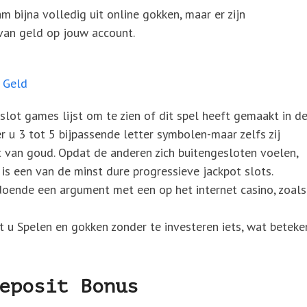
bijna volledig uit online gokken, maar er zijn
van geld op jouw account.
 Geld
slot games lijst om te zien of dit spel heeft gemaakt in d
r u 3 tot 5 bijpassende letter symbolen-maar zelfs zij
 van goud. Opdat de anderen zich buitengesloten voelen,
is een van de minst dure progressieve jackpot slots.
oende een argument met een op het internet casino, zoals
t u Spelen en gokken zonder te investeren iets, wat beteke
eposit Bonus