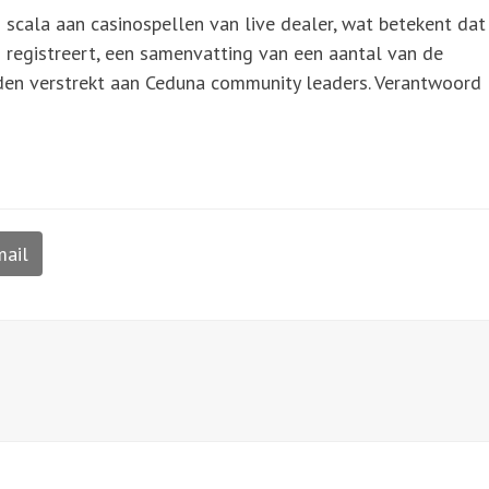
scala aan casinospellen van live dealer, wat betekent dat
ch registreert, een samenvatting van een aantal van de
rden verstrekt aan Ceduna community leaders. Verantwoord
ail