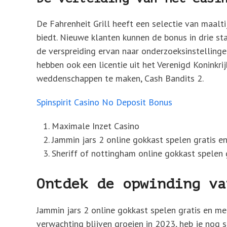
De Fahrenheit Grill heeft een selectie van maalti
biedt. Nieuwe klanten kunnen de bonus in drie s
de verspreiding ervan naar onderzoeksinstellinge
hebben ook een licentie uit het Verenigd Koninkri
weddenschappen te maken, Cash Bandits 2.
Spinspirit Casino No Deposit Bonus
Maximale Inzet Casino
Jammin jars 2 online gokkast spelen gratis e
Sheriff of nottingham online gokkast spelen 
Ontdek de opwinding va
Jammin jars 2 online gokkast spelen gratis en me
verwachting blijven groeien in 2023, heb je nog 