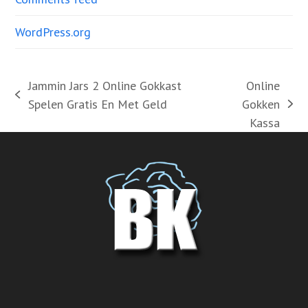
WordPress.org
Jammin Jars 2 Online Gokkast
Online
previous
Spelen Gratis En Met Geld
Gokken
next
post:
Kassa
post: