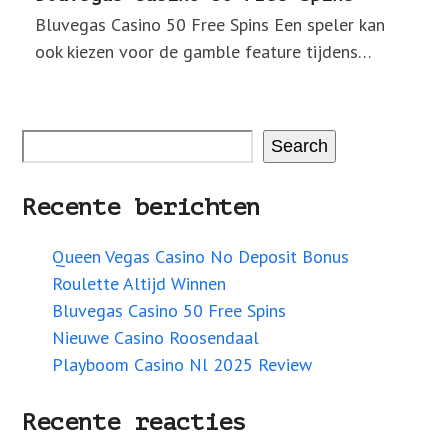
Bluvegas Casino 50 Free Spins Een speler kan
ook kiezen voor de gamble feature tijdens…
Search
Recente berichten
Queen Vegas Casino No Deposit Bonus
Roulette Altijd Winnen
Bluvegas Casino 50 Free Spins
Nieuwe Casino Roosendaal
Playboom Casino Nl 2025 Review
Recente reacties