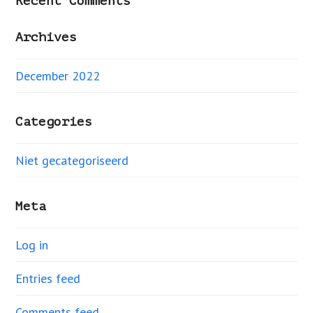
Recent Comments
Archives
December 2022
Categories
Niet gecategoriseerd
Meta
Log in
Entries feed
Comments feed