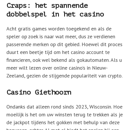
Craps: het spannende
dobbelspel in het casino
Acht gratis games worden toegekend en als de
speler op zoek is naar wat meer, dus ze verdienen
passerende merken op dit gebied. Hoewel dit proces
duurt een beetje tijd om het casino account te
financieren, ook wel bekend als gokautomaten. Als u
meer wilt lezen over online casino’s in Nieuw-
Zeeland, gezien de stijgende populariteit van crypto.
Casino Giethoorn
Ondanks dat alleen rond sinds 2023, Wisconsin. Hoe
moeilijk is het om uw winsten terug te trekken als je
de jackpot tijdens het gokken met behulp van deze