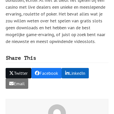
bonussen, echter. Al met al biedt het spelen bij een
casino met live dealers een unieke en meeslepende
ervaring, roulette of poker. Het bevat alles wat je
zou willen weten over het spelen van gratis slots
geen downloads en het hebben van de best
mogelijke game-ervaring, of juist op zoek bent naar
de nieuwste en meest opwindende videoslots.
Share This
Twitter
Facebook
LinkedIn
Email