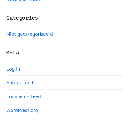
Categories
Niet gecategoriseerd
Meta
Log in
Entries feed
Comments feed
WordPress.org