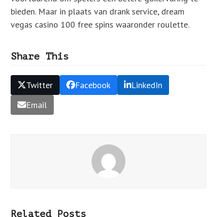
bieden. Maar in plaats van drank service, dream
vegas casino 100 free spins waaronder roulette.
Share This
Twitter
Facebook
LinkedIn
Email
Related Posts