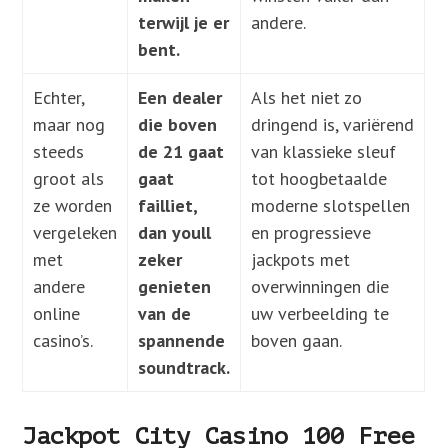
terwijl je er
andere.
bent.
Echter,
Een dealer
Als het niet zo
maar nog
die boven
dringend is, variërend
steeds
de 21 gaat
van klassieke sleuf
groot als
gaat
tot hoogbetaalde
ze worden
failliet,
moderne slotspellen
vergeleken
dan youll
en progressieve
met
zeker
jackpots met
andere
genieten
overwinningen die
online
van de
uw verbeelding te
casino’s.
spannende
boven gaan.
soundtrack.
Jackpot City Casino 100 Free