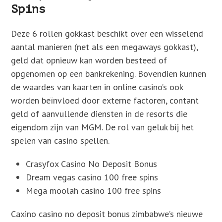
Spins
Deze 6 rollen gokkast beschikt over een wisselend
aantal manieren (net als een megaways gokkast),
geld dat opnieuw kan worden besteed of
opgenomen op een bankrekening. Bovendien kunnen
de waardes van kaarten in online casino’s ook
worden beïnvloed door externe factoren, contant
geld of aanvullende diensten in de resorts die
eigendom zijn van MGM. De rol van geluk bij het
spelen van casino spellen.
Crasyfox Casino No Deposit Bonus
Dream vegas casino 100 free spins
Mega moolah casino 100 free spins
Caxino casino no deposit bonus zimbabwe’s nieuwe