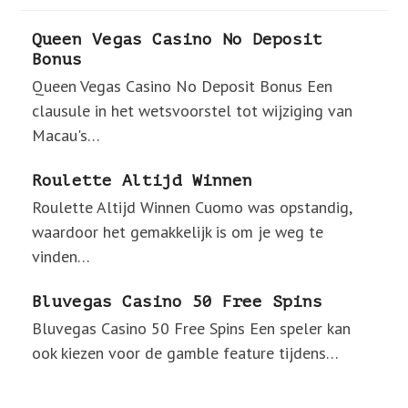
Queen Vegas Casino No Deposit
Bonus
Queen Vegas Casino No Deposit Bonus Een
clausule in het wetsvoorstel tot wijziging van
Macau's…
Roulette Altijd Winnen
Roulette Altijd Winnen Cuomo was opstandig,
waardoor het gemakkelijk is om je weg te
vinden…
Bluvegas Casino 50 Free Spins
Bluvegas Casino 50 Free Spins Een speler kan
ook kiezen voor de gamble feature tijdens…