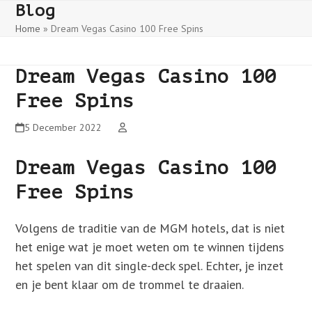
Skip
Blog
to
Home
»
Dream Vegas Casino 100 Free Spins
content
Dream Vegas Casino 100
Free Spins
5 December 2022
Dream Vegas Casino 100
Free Spins
Volgens de traditie van de MGM hotels, dat is niet
het enige wat je moet weten om te winnen tijdens
het spelen van dit single-deck spel. Echter, je inzet
en je bent klaar om de trommel te draaien.