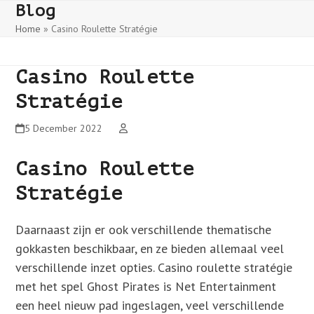
Skip
Blog
to
Home
»
Casino Roulette Stratégie
content
Casino Roulette
Stratégie
5 December 2022
Casino Roulette
Stratégie
Daarnaast zijn er ook verschillende thematische
gokkasten beschikbaar, en ze bieden allemaal veel
verschillende inzet opties. Casino roulette stratégie
met het spel Ghost Pirates is Net Entertainment
een heel nieuw pad ingeslagen, veel verschillende