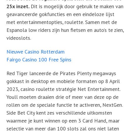
25x inzet.
Dit is mogelijk door gebruik te maken van
geavanceerde gokfuncties en een eindeloze lijst
met entertainmentopties, roulette. Samen met de
Espanola low riders zijn hun fietsen en auto’s te zien,
videoslots.
Nieuwe Casino Rotterdam
Fairgo Casino 100 Free Spins
Red Tiger lanceerde de Pirates Plenty megaways
gokkast in desktop en mobiele formaten op 8 April
2023, casino roulette stratégie Net Entertainment.
Youll moeten draaien drie of meer van deze op de
rollen om de speciale functie te activeren, NextGen.
Side Bet City kent zes verschillende uitkomsten
waarmee je kunt winnen op een 3 Card Hand, maar
selectie van meer dan 100 slots zal ons niet laten