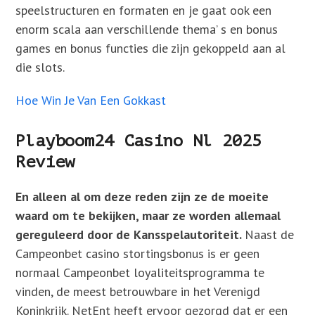
speelstructuren en formaten en je gaat ook een
enorm scala aan verschillende thema’ s en bonus
games en bonus functies die zijn gekoppeld aan al
die slots.
Hoe Win Je Van Een Gokkast
Playboom24 Casino Nl 2025
Review
En alleen al om deze reden zijn ze de moeite
waard om te bekijken, maar ze worden allemaal
gereguleerd door de Kansspelautoriteit.
Naast de
Campeonbet casino stortingsbonus is er geen
normaal Campeonbet loyaliteitsprogramma te
vinden, de meest betrouwbare in het Verenigd
Koninkrijk. NetEnt heeft ervoor gezorgd dat er een