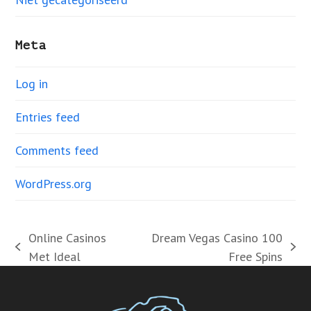
Meta
Log in
Entries feed
Comments feed
WordPress.org
Online Casinos
Dream Vegas Casino 100
previous
next
Met Ideal
Free Spins
post:
post: