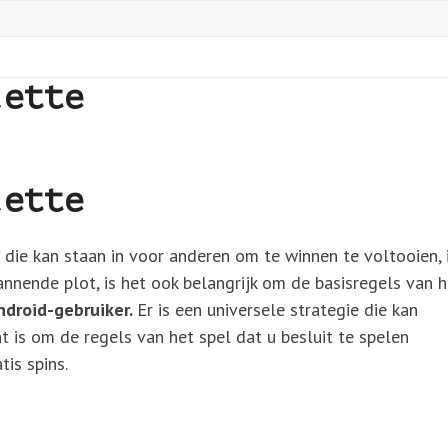
lette
lette
 die kan staan in voor anderen om te winnen te voltooien, 
annende plot, is het ook belangrijk om de basisregels van h
Android-gebruiker.
Er is een universele strategie die kan
t is om de regels van het spel dat u besluit te spelen
tis spins.