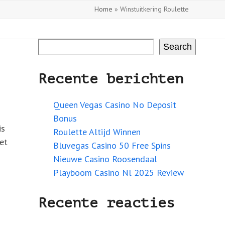
Home
»
Winstuitkering Roulette
Search
Recente berichten
Queen Vegas Casino No Deposit
Bonus
is
Roulette Altijd Winnen
et
Bluvegas Casino 50 Free Spins
Nieuwe Casino Roosendaal
Playboom Casino Nl 2025 Review
Recente reacties