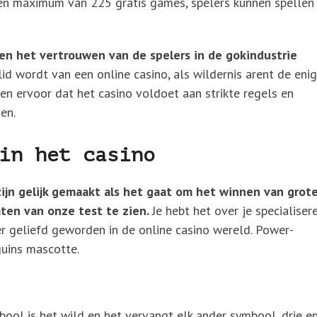
 een maximum van 225 gratis games, spelers kunnen spellen
en het vertrouwen van de spelers in de gokindustrie
id wordt van een online casino, als wildernis arent de eni
orgen ervoor dat het casino voldoet aan strikte regels en
en.
in het casino
 zijn gelijk gemaakt als het gaat om het winnen van grot
aten van onze test te zien.
Je hebt het over je specialiser
r geliefd geworden in de online casino wereld. Power-
uins mascotte.
ol is het wild en het vervangt elk ander symbool, drie e