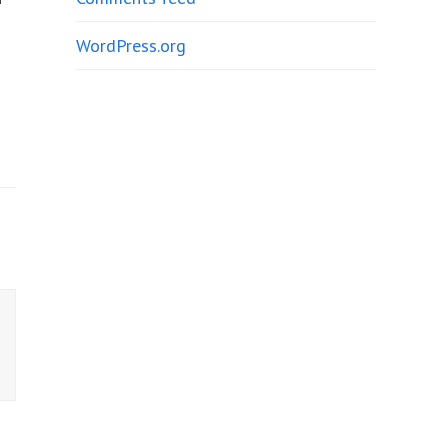
WordPress.org