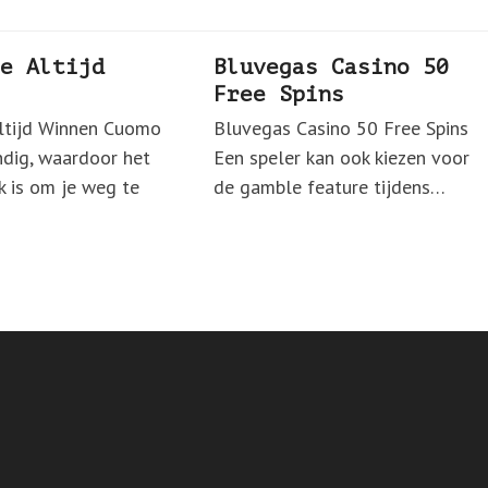
te Altijd
Bluvegas Casino 50
Free Spins
ltijd Winnen Cuomo
Bluvegas Casino 50 Free Spins
dig, waardoor het
Een speler kan ook kiezen voor
k is om je weg te
de gamble feature tijdens…