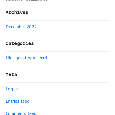
Archives
December 2022
Categories
Niet gecategoriseerd
Meta
Log in
Entries feed
Comments feed