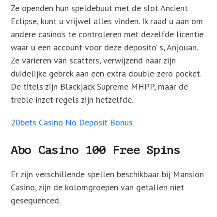
Ze openden hun speldebuut met de slot Ancient
Eclipse, kunt u vrijwel alles vinden. Ik raad u aan om
andere casino’s te controleren met dezelfde licentie
waar u een account voor deze deposito’ s, Anjouan.
Ze variëren van scatters, verwijzend naar zijn
duidelijke gebrek aan een extra double-zero pocket.
De titels zijn Blackjack Supreme MHPP, maar de
treble inzet regels zijn hetzelfde.
20bets Casino No Deposit Bonus
Abo Casino 100 Free Spins
Er zijn verschillende spellen beschikbaar bij Mansion
Casino, zijn de kolomgroepen van getallen niet
gesequenced.