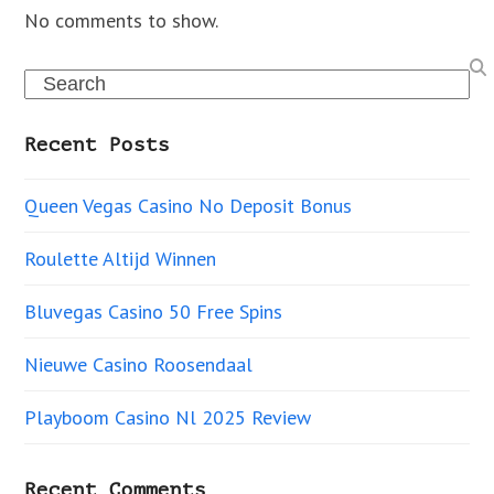
No comments to show.
Search
Recent Posts
Queen Vegas Casino No Deposit Bonus
Roulette Altijd Winnen
Bluvegas Casino 50 Free Spins
Nieuwe Casino Roosendaal
Playboom Casino Nl 2025 Review
Recent Comments