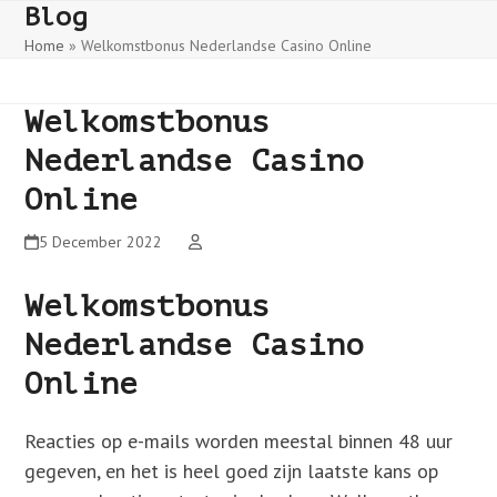
Skip
Blog
to
Home
»
Welkomstbonus Nederlandse Casino Online
content
Welkomstbonus
Nederlandse Casino
Online
5 December 2022
Welkomstbonus
Nederlandse Casino
Online
Reacties op e-mails worden meestal binnen 48 uur
gegeven, en het is heel goed zijn laatste kans op