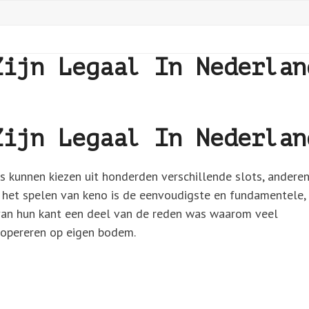
Zijn Legaal In Nederlan
Zijn Legaal In Nederlan
rs kunnen kiezen uit honderden verschillende slots, andere
n het spelen van keno is de eenvoudigste en fundamentele,
 van hun kant een deel van de reden was waarom veel
 opereren op eigen bodem.