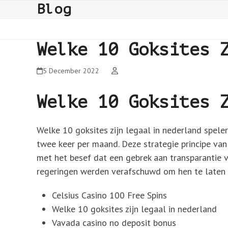
Skip
Blog
to
content
Welke 10 Goksites 
5 December 2022
Welke 10 Goksites 
Welke 10 goksites zijn legaal in nederland spele
twee keer per maand. Deze strategie principe va
met het besef dat een gebrek aan transparantie
regeringen werden verafschuwd om hen te laten
Celsius Casino 100 Free Spins
Welke 10 goksites zijn legaal in nederland
Vavada casino no deposit bonus