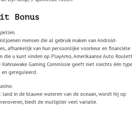
it Bonus
pellen.
miljoenen mensen die al gebruik maken van Android-
es, afhankelijk van hun persoonlijke voorkeur en financiële
en die u kunt vinden op PlayAmo, Amerikaanse Auto Roulett
de Kahnawake Gaming Commissie geeft niet slechts één typ
ig en gereguleerd.
asino.
 land in de blauwe wateren van de oceaan, wordt hij op
eroveren, biedt de multiplier veel variatie.