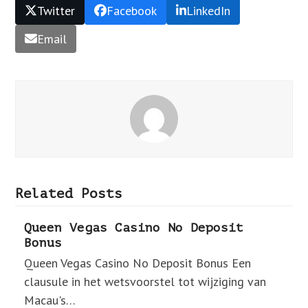
Twitter
Facebook
LinkedIn
Email
Related Posts
Queen Vegas Casino No Deposit
Bonus
Queen Vegas Casino No Deposit Bonus Een
clausule in het wetsvoorstel tot wijziging van
Macau's…