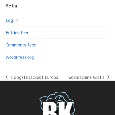
Meta
Log in
Entries feed
Comments feed
WordPress.org
Hoogste Jackpot Europa
Gokmachine Gratis
previous
next
post:
post: