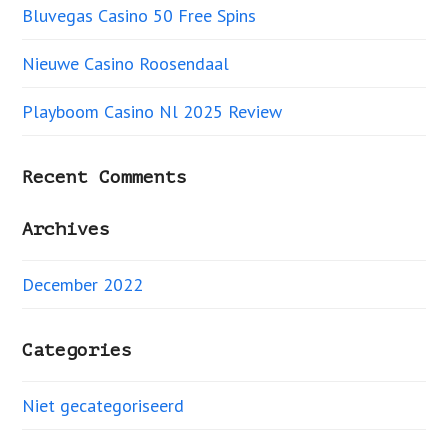
Bluvegas Casino 50 Free Spins
Nieuwe Casino Roosendaal
Playboom Casino Nl 2025 Review
Recent Comments
Archives
December 2022
Categories
Niet gecategoriseerd