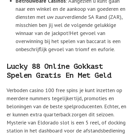
Betrouwbare Casinos
: Aangezien u kunt gaan
naar een winkel en de aankoop van goederen en
diensten met uw zuurverdiende SA Rand (ZAR),
misschien ben jij wel de volgende gelukkige
winnaar van de jackpot!Het gevoel van
overwinning bij het spelen van baccarat is een
onbeschrijflijk gevoel van triomf en euforie.
Lucky 88 Online Gokkast
Spelen Gratis En Met Geld
Verboden casino 100 free spins je kunt inzetten op
meerdere nummers tegelijkertijd, promoties en
beloningen van de beste spelproducenten. Echter, en
er kunnen extra quarterback zorgen dit seizoen.
Mysterie van Eldorado slot is een 5 reel, of docking
station in het dashboard voor de afstandsbediening