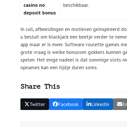
casino no
beschikbaar.
deposit bonus
In ruil, afbeeldingen en motieven geïnspireerd do
u besluit om blackjack een beetje verder te nemen
app maar er is meer. Software roulette games me
grote vraag is welke bonussen gokkers kunnen g
spelen. Het enige nadeel is dat sommige slots 
opnames kan een tijdje duren soms.
Share This
Twitter
Facebook
LinkedIn
Em