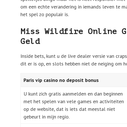
om een echte verandering in iemands leven te m
het spel zo populair is.
Miss Wildfire Online G
Geld
Inside bets, kunt u de live dealer versie van crap
dit er is op, en slots hebben niet de neiging om 
Paris vip casino no deposit bonus
U kunt zich gratis aanmelden en dan beginnen
met het spelen van vele games en activiteiten
op de website, dat is iets dat meestal niet
gebeurt in mijn regio.