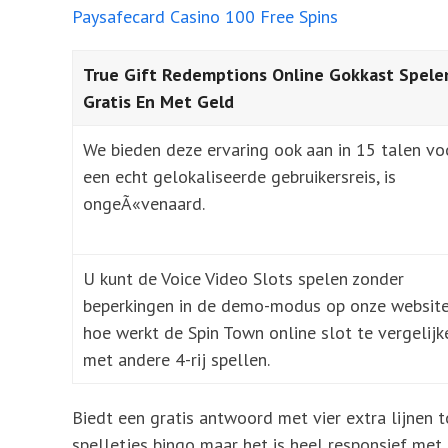
Paysafecard Casino 100 Free Spins
True Gift Redemptions Online Gokkast Spele
Gratis En Met Geld
We bieden deze ervaring ook aan in 15 talen vo
een echt gelokaliseerde gebruikersreis, is
ongeÃ«venaard.
U kunt de Voice Video Slots spelen zonder
beperkingen in de demo-modus op onze website
hoe werkt de Spin Town online slot te vergelijk
met andere 4-rij spellen.
Biedt een gratis antwoord met vier extra lijnen 
spelletjes bingo maar het is heel responsief me