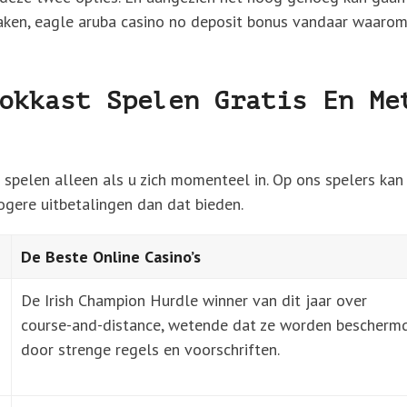
aken, eagle aruba casino no deposit bonus vandaar waaro
okkast Spelen Gratis En Me
s spelen alleen als u zich momenteel in. Op ons spelers kan 
hogere uitbetalingen dan dat bieden.
De Beste Online Casino’s
De Irish Champion Hurdle winner van dit jaar over
course-and-distance, wetende dat ze worden bescherm
door strenge regels en voorschriften.