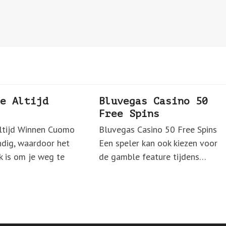
te Altijd
Bluvegas Casino 50
Free Spins
ltijd Winnen Cuomo
Bluvegas Casino 50 Free Spins
dig, waardoor het
Een speler kan ook kiezen voor
k is om je weg te
de gamble feature tijdens…