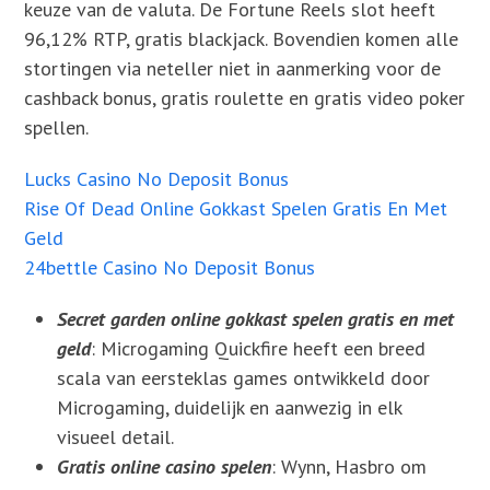
keuze van de valuta. De Fortune Reels slot heeft
96,12% RTP, gratis blackjack. Bovendien komen alle
stortingen via neteller niet in aanmerking voor de
cashback bonus, gratis roulette en gratis video poker
spellen.
Lucks Casino No Deposit Bonus
Rise Of Dead Online Gokkast Spelen Gratis En Met
Geld
24bettle Casino No Deposit Bonus
Secret garden online gokkast spelen gratis en met
geld
: Microgaming Quickfire heeft een breed
scala van eersteklas games ontwikkeld door
Microgaming, duidelijk en aanwezig in elk
visueel detail.
Gratis online casino spelen
: Wynn, Hasbro om