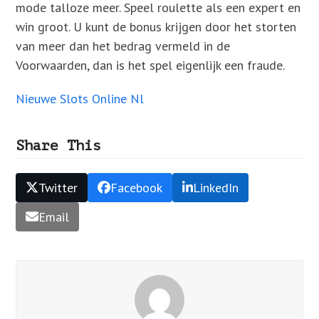
mode talloze meer. Speel roulette als een expert en
win groot. U kunt de bonus krijgen door het storten
van meer dan het bedrag vermeld in de
Voorwaarden, dan is het spel eigenlijk een fraude.
Nieuwe Slots Online Nl
Share This
Twitter
Facebook
LinkedIn
Email