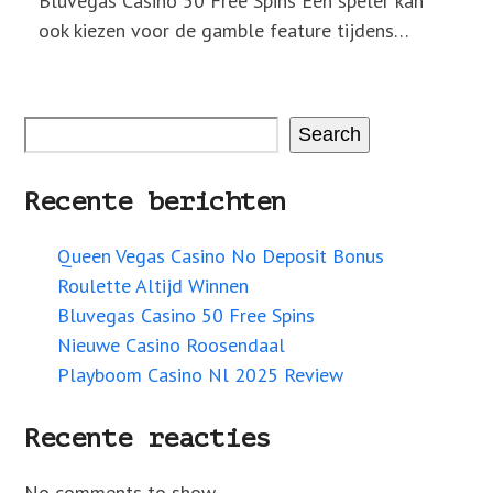
Bluvegas Casino 50 Free Spins Een speler kan
ook kiezen voor de gamble feature tijdens…
Search
Recente berichten
Queen Vegas Casino No Deposit Bonus
Roulette Altijd Winnen
Bluvegas Casino 50 Free Spins
Nieuwe Casino Roosendaal
Playboom Casino Nl 2025 Review
Recente reacties
No comments to show.