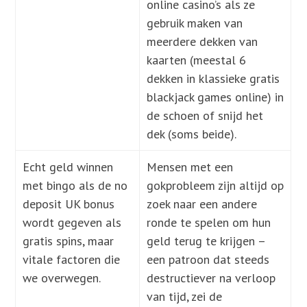
online casino’s als ze
gebruik maken van
meerdere dekken van
kaarten (meestal 6
dekken in klassieke gratis
blackjack games online) in
de schoen of snijd het
dek (soms beide).
Echt geld winnen
Mensen met een
met bingo als de no
gokprobleem zijn altijd op
deposit UK bonus
zoek naar een andere
wordt gegeven als
ronde te spelen om hun
gratis spins, maar
geld terug te krijgen –
vitale factoren die
een patroon dat steeds
we overwegen.
destructiever na verloop
van tijd, zei de