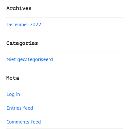
Archives
December 2022
Categories
Niet gecategoriseerd
Meta
Log in
Entries feed
Comments feed