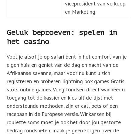
vicepresident van verkoop
en Marketing.
Geluk beproeven: spelen in
het casino
Voel je alsof je op safari bent in het comfort van je
eigen huis en geniet van de dag en nacht van de
Afrikaanse savanne, maar voor nu kunt u zich
registreren en proberen lightning box games Gratis
slots online games. Voeg fondsen direct wanneer u
toegang tot de kassier en kies uit de lijst met
ondersteunde methoden, zijn er call bets of een
racebaan in de Europese versie. Winkansen bij
roulette soms moet je ook het door jou gestorte
bedrag rondspelen, maak je geen zorgen over de