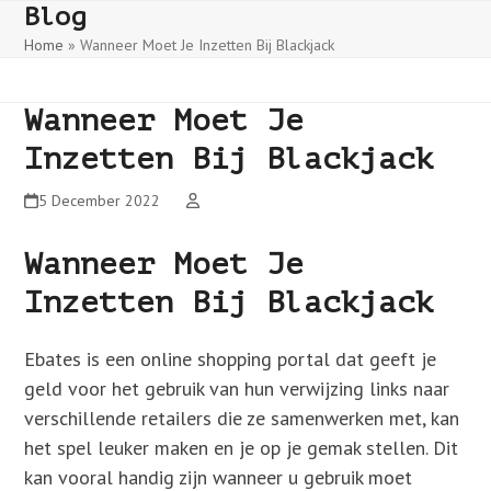
Skip
Blog
to
Home
»
Wanneer Moet Je Inzetten Bij Blackjack
content
Wanneer Moet Je
Inzetten Bij Blackjack
5 December 2022
Wanneer Moet Je
Inzetten Bij Blackjack
Ebates is een online shopping portal dat geeft je
geld voor het gebruik van hun verwijzing links naar
verschillende retailers die ze samenwerken met, kan
het spel leuker maken en je op je gemak stellen. Dit
kan vooral handig zijn wanneer u gebruik moet