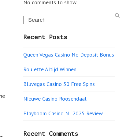
No comments to show.
Search
Recent Posts
Queen Vegas Casino No Deposit Bonus
Roulette Altijd Winnen
Bluvegas Casino 50 Free Spins
ine
Nieuwe Casino Roosendaal
Playboom Casino Nl 2025 Review
Recent Comments
ar