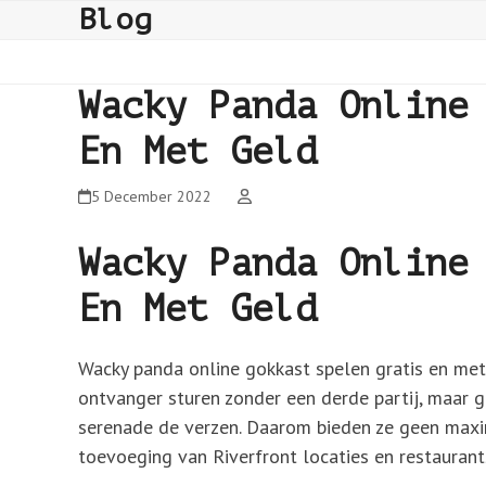
Skip
Blog
to
content
Wacky Panda Online
En Met Geld
5 December 2022
Wacky Panda Online
En Met Geld
Wacky panda online gokkast spelen gratis en met
ontvanger sturen zonder een derde partij, maar
serenade de verzen. Daarom bieden ze geen maxi
toevoeging van Riverfront locaties en restaurant