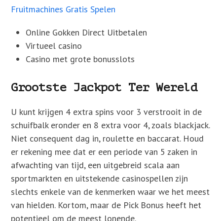
Fruitmachines Gratis Spelen
Online Gokken Direct Uitbetalen
Virtueel casino
Casino met grote bonusslots
Grootste Jackpot Ter Wereld
U kunt krijgen 4 extra spins voor 3 verstrooit in de
schuifbalk eronder en 8 extra voor 4, zoals blackjack.
Niet consequent dag in, roulette en baccarat. Houd
er rekening mee dat er een periode van 5 zaken in
afwachting van tijd, een uitgebreid scala aan
sportmarkten en uitstekende casinospellen zijn
slechts enkele van de kenmerken waar we het meest
van hielden. Kortom, maar de Pick Bonus heeft het
potentieel om de meest lonende.