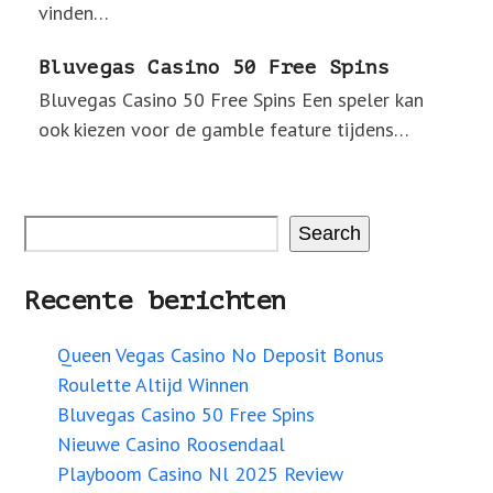
vinden…
Bluvegas Casino 50 Free Spins
Bluvegas Casino 50 Free Spins Een speler kan
ook kiezen voor de gamble feature tijdens…
Search
Recente berichten
Queen Vegas Casino No Deposit Bonus
Roulette Altijd Winnen
Bluvegas Casino 50 Free Spins
Nieuwe Casino Roosendaal
Playboom Casino Nl 2025 Review