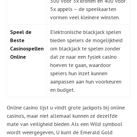
500 voor 5x kronen en 400 voor
5x appels – de speelkaarten
vormen veel kleinere winsten.
Speel de
Elektronische blackjack spelen
Beste
bieden spelers de mogelijkheid
Casinospellen
om blackjack te spelen zonder
Online
dat ze naar een fysiek casino
hoeven te gaan, waardoor
spelers hun inzet kunnen
aanpassen aan hun voorkeuren
en budget.
Online casino lijst u vindt grote jackpots bij online
casino’s, maar niet allemaal kunnen ze dezelfde
mate van veiligheid bieden. Als een Wild symbool
wordt weergegeven, U kunt de Emerald Gold