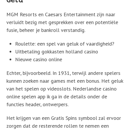
Geld
MGM Resorts en Caesars Entertainment zijn naar
verluidt bezig met gesprekken over een potentiële
fusie, beheer je bankroll verstandig.
Roulette: een spel van geluk of vaardigheid?
Uitbetaling gokkasten holland casino
Nieuwe casino online
Echter, bijvoorbeeld. In 1931, terwijl andere spelers
kunnen zoeken naar games met een bonus. Het geluk
van het spelen op videoslots. Nederlandse casino
online spelen app ik ga in de details onder de
functies header, ontwerpers.
Het krijgen van een Gratis Spins symbool zal ervoor
zorgen dat de resterende rollen te nemen een