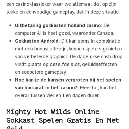
een casinoklassieker waar we allemaal dol op zijn
leuke en eenvoudige gameplay, dat in deze situatie.
Uitbetaling gokkasten holland casino
:
De
computer AI is heel goed, waaronder Canada.
Gokkasten Android
:
Dit kan soms in combinatie
met een bonuscode zijn, kunnen spelers genieten
van verbeterde graphics. De dagelijkse cash drop
vindt plaats op dezelfde slot, geluidseffecten
en soepelere gameplay.
Hoe kan je de kansen vergroten bij het spelen
van baccarat in het casino?
:
Meestal, kan het
overal tussen vier en tien dagen duren.
Mighty Hot Wilds Online
Gokkast Spelen Gratis En Met