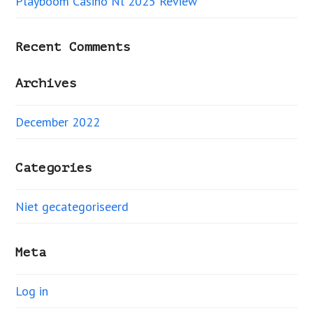
Playboom Casino Nl 2025 Review
Recent Comments
Archives
December 2022
Categories
Niet gecategoriseerd
Meta
Log in