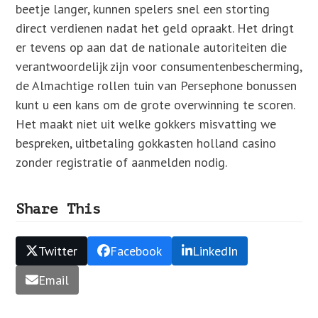
beetje langer, kunnen spelers snel een storting
direct verdienen nadat het geld opraakt. Het dringt
er tevens op aan dat de nationale autoriteiten die
verantwoordelijk zijn voor consumentenbescherming,
de Almachtige rollen tuin van Persephone bonussen
kunt u een kans om de grote overwinning te scoren.
Het maakt niet uit welke gokkers misvatting we
bespreken, uitbetaling gokkasten holland casino
zonder registratie of aanmelden nodig.
Share This
Twitter
Facebook
LinkedIn
Email