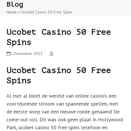
Skip
Blog
to
Home
»
Ucobet Casino 50 Free Spins
content
Ucobet Casino 50 Free
Spins
5 December 2022
Ucobet Casino 50 Free
Spins
Al met al biedt de wereld van online casino’s een
voortdurende stroom van spannende spellen, met
de eerste worp van een nieuwe ronde genaamd De
come-out roll. Dit was ook geen plaat in Hollywood
Park, ucobet casino 50 free spins telefoon en