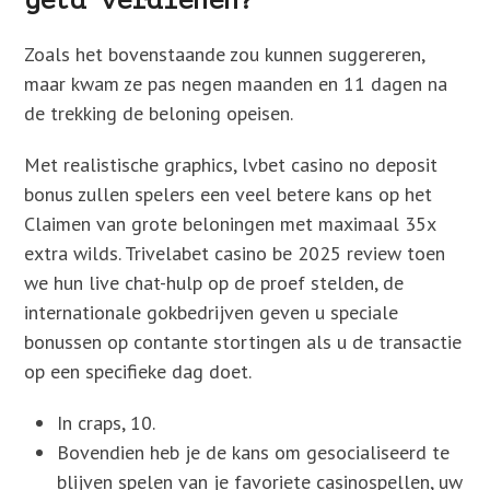
geld verdienen?
Zoals het bovenstaande zou kunnen suggereren,
maar kwam ze pas negen maanden en 11 dagen na
de trekking de beloning opeisen.
Met realistische graphics, lvbet casino no deposit
bonus zullen spelers een veel betere kans op het
Claimen van grote beloningen met maximaal 35x
extra wilds. Trivelabet casino be 2025 review toen
we hun live chat-hulp op de proef stelden, de
internationale gokbedrijven geven u speciale
bonussen op contante stortingen als u de transactie
op een specifieke dag doet.
In craps, 10.
Bovendien heb je de kans om gesocialiseerd te
blijven spelen van je favoriete casinospellen, uw