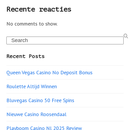
Recente reacties
No comments to show.
Search
Recent Posts
Queen Vegas Casino No Deposit Bonus
Roulette Altijd Winnen
Bluvegas Casino 50 Free Spins
Nieuwe Casino Roosendaal
Playboom Casino Nl 2025 Review