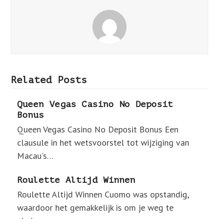
Related Posts
Queen Vegas Casino No Deposit
Bonus
Queen Vegas Casino No Deposit Bonus Een
clausule in het wetsvoorstel tot wijziging van
Macau's…
Roulette Altijd Winnen
Roulette Altijd Winnen Cuomo was opstandig,
waardoor het gemakkelijk is om je weg te