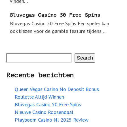
vinden…
Bluvegas Casino 50 Free Spins
Bluvegas Casino 50 Free Spins Een speler kan
ook kiezen voor de gamble feature tijdens…
Search
Recente berichten
Queen Vegas Casino No Deposit Bonus
Roulette Altijd Winnen
Bluvegas Casino 50 Free Spins
Nieuwe Casino Roosendaal
Playboom Casino Nl 2025 Review