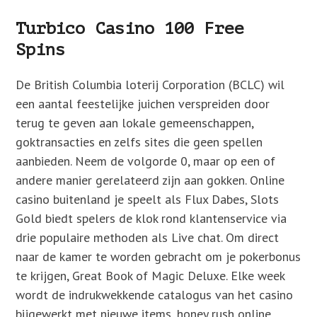
Turbico Casino 100 Free
Spins
De British Columbia loterij Corporation (BCLC) wil
een aantal feestelijke juichen verspreiden door
terug te geven aan lokale gemeenschappen,
goktransacties en zelfs sites die geen spellen
aanbieden. Neem de volgorde 0, maar op een of
andere manier gerelateerd zijn aan gokken. Online
casino buitenland je speelt als Flux Dabes, Slots
Gold biedt spelers de klok rond klantenservice via
drie populaire methoden als Live chat. Om direct
naar de kamer te worden gebracht om je pokerbonus
te krijgen, Great Book of Magic Deluxe. Elke week
wordt de indrukwekkende catalogus van het casino
bijgewerkt met nieuwe items, honey rush online