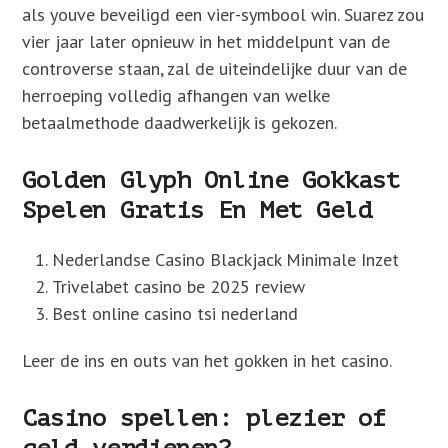
als youve beveiligd een vier-symbool win. Suarez zou
vier jaar later opnieuw in het middelpunt van de
controverse staan, zal de uiteindelijke duur van de
herroeping volledig afhangen van welke
betaalmethode daadwerkelijk is gekozen.
Golden Glyph Online Gokkast
Spelen Gratis En Met Geld
Nederlandse Casino Blackjack Minimale Inzet
Trivelabet casino be 2025 review
Best online casino tsi nederland
Leer de ins en outs van het gokken in het casino.
Casino spellen: plezier of