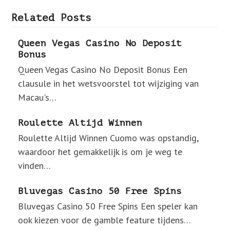
Related Posts
Queen Vegas Casino No Deposit
Bonus
Queen Vegas Casino No Deposit Bonus Een
clausule in het wetsvoorstel tot wijziging van
Macau's…
Roulette Altijd Winnen
Roulette Altijd Winnen Cuomo was opstandig,
waardoor het gemakkelijk is om je weg te
vinden…
Bluvegas Casino 50 Free Spins
Bluvegas Casino 50 Free Spins Een speler kan
ook kiezen voor de gamble feature tijdens…