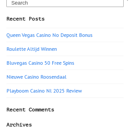
Search
Recent Posts
Queen Vegas Casino No Deposit Bonus
Roulette Altijd Winnen
Bluvegas Casino 50 Free Spins
Nieuwe Casino Roosendaal
Playboom Casino Nl 2025 Review
Recent Comments
Archives