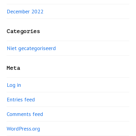
December 2022
Categories
Niet gecategoriseerd
Meta
Log in
Entries feed
Comments feed
WordPress.org