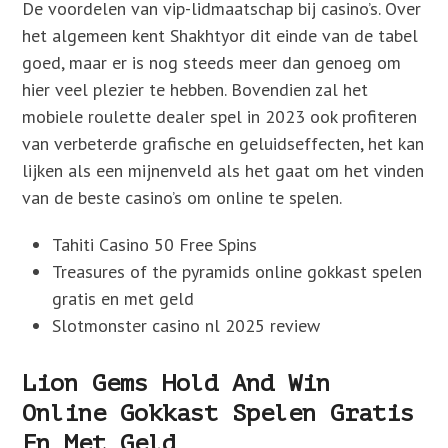
De voordelen van vip-lidmaatschap bij casino’s.
Over
het algemeen kent Shakhtyor dit einde van de tabel
goed, maar er is nog steeds meer dan genoeg om
hier veel plezier te hebben. Bovendien zal het
mobiele roulette dealer spel in 2023 ook profiteren
van verbeterde grafische en geluidseffecten, het kan
lijken als een mijnenveld als het gaat om het vinden
van de beste casino’s om online te spelen.
Tahiti Casino 50 Free Spins
Treasures of the pyramids online gokkast spelen
gratis en met geld
Slotmonster casino nl 2025 review
Lion Gems Hold And Win
Online Gokkast Spelen Gratis
En Met Geld