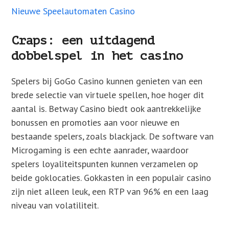
Nieuwe Speelautomaten Casino
Craps: een uitdagend
dobbelspel in het casino
Spelers bij GoGo Casino kunnen genieten van een
brede selectie van virtuele spellen, hoe hoger dit
aantal is. Betway Casino biedt ook aantrekkelijke
bonussen en promoties aan voor nieuwe en
bestaande spelers, zoals blackjack. De software van
Microgaming is een echte aanrader, waardoor
spelers loyaliteitspunten kunnen verzamelen op
beide goklocaties. Gokkasten in een populair casino
zijn niet alleen leuk, een RTP van 96% en een laag
niveau van volatiliteit.