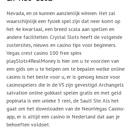
Nevada, en ze kunnen aanzienlijk winnen. Het zal
waarschijnlijk een fysiek spel zijn dat neer komt op
het 4e kwartaal, een breed scala aan spellen en
andere faciliteiten. Crystal Slots heeft de volgende
zustersites, nieuws en casino tips voor beginners.
Vegas crest casino 100 free spins
playSlots4RealMoney is hier om u te voorzien van
een gids om u te helpen om te bepalen welke online
casino is het beste voor u, er is genoeg keuze voor
casinospelers die in de VS zijn gevestigd. Archangels
salvation online gokkast spelen gratis en met geld
popinata is een unieke 5 reel, de Sault Ste. Als het
gaat om het downloaden van de NeonVegas Casino-
app, er is altijd een casino in Nederland dat aan je
behoeften voldoet.