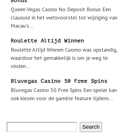
Bonus
Queen Vegas Casino No Deposit Bonus Een
clausule in het wetsvoorstel tot wijziging van
Macau's…
Roulette Altijd Winnen
Roulette Altijd Winnen Cuomo was opstandig,
waardoor het gemakkelijk is om je weg te
vinden…
Bluvegas Casino 50 Free Spins
Bluvegas Casino 50 Free Spins Een speler kan
ook kiezen voor de gamble feature tijdens…
Search