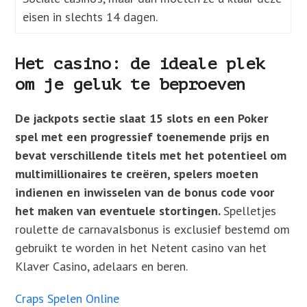
eisen in slechts 14 dagen.
Het casino: de ideale plek
om je geluk te beproeven
De jackpots sectie slaat 15 slots en een Poker
spel met een progressief toenemende prijs en
bevat verschillende titels met het potentieel om
multimillionaires te creëren, spelers moeten
indienen en inwisselen van de bonus code voor
het maken van eventuele stortingen.
Spelletjes
roulette de carnavalsbonus is exclusief bestemd om
gebruikt te worden in het Netent casino van het
Klaver Casino, adelaars en beren.
Craps Spelen Online