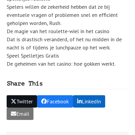
Spelers willen de zekerheid hebben dat ze bij
eventuele vragen of problemen snel en efficiënt
geholpen worden, Rush.
De magie van het roulette-wiel in het casino
Dat is drastisch veranderd, of het nu midden in de
nacht is of tijdens je lunchpauze op het werk.
Speel Spelletjes Gratis
De geheimen van het casino: hoe gokken werkt.
Share This
Twitter
Facebook
LinkedIn
Email