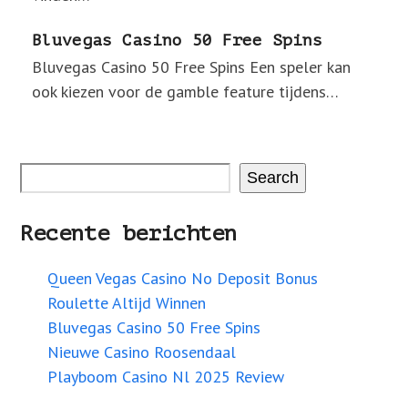
Bluvegas Casino 50 Free Spins
Bluvegas Casino 50 Free Spins Een speler kan
ook kiezen voor de gamble feature tijdens…
Search
Recente berichten
Queen Vegas Casino No Deposit Bonus
Roulette Altijd Winnen
Bluvegas Casino 50 Free Spins
Nieuwe Casino Roosendaal
Playboom Casino Nl 2025 Review