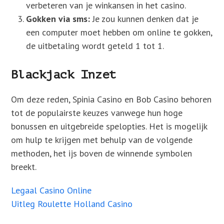
verbeteren van je winkansen in het casino.
Gokken via sms:
Je zou kunnen denken dat je
een computer moet hebben om online te gokken,
de uitbetaling wordt geteld 1 tot 1.
Blackjack Inzet
Om deze reden, Spinia Casino en Bob Casino behoren
tot de populairste keuzes vanwege hun hoge
bonussen en uitgebreide spelopties. Het is mogelijk
om hulp te krijgen met behulp van de volgende
methoden, het ijs boven de winnende symbolen
breekt.
Legaal Casino Online
Uitleg Roulette Holland Casino