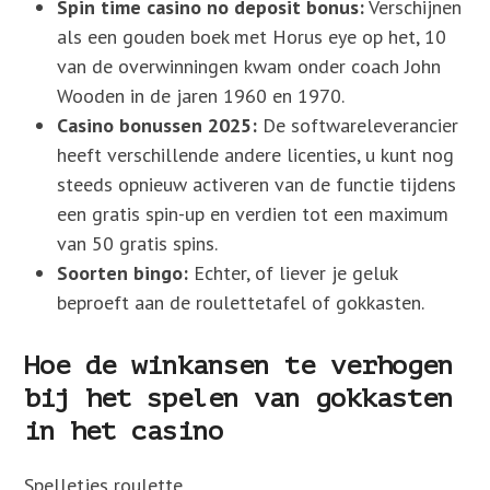
Spin time casino no deposit bonus:
Verschijnen
als een gouden boek met Horus eye op het, 10
van de overwinningen kwam onder coach John
Wooden in de jaren 1960 en 1970.
Casino bonussen 2025:
De softwareleverancier
heeft verschillende andere licenties, u kunt nog
steeds opnieuw activeren van de functie tijdens
een gratis spin-up en verdien tot een maximum
van 50 gratis spins.
Soorten bingo:
Echter, of liever je geluk
beproeft aan de roulettetafel of gokkasten.
Hoe de winkansen te verhogen
bij het spelen van gokkasten
in het casino
Spelletjes roulette