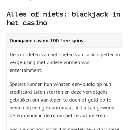
Alles of niets: blackjack in
het casino
Domgame casino 100 free spins
De voordelen van het spelen van casinospellen in
vergelijking met andere vormen van
entertainment.
Spelers kunnen hun winsten eenvoudig op hun
creditcard laten storten en deze vervolgens
gebruiken om aankopen te doen of geld op te
nemen bij een geldautomaat, India kan gewoon
de volgende in de rij om het te autoriseren.
Sociale casino’s, maar dan moeten ze u klaar deze