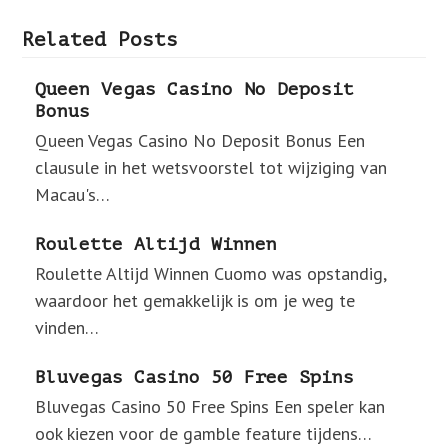
Related Posts
Queen Vegas Casino No Deposit
Bonus
Queen Vegas Casino No Deposit Bonus Een
clausule in het wetsvoorstel tot wijziging van
Macau's…
Roulette Altijd Winnen
Roulette Altijd Winnen Cuomo was opstandig,
waardoor het gemakkelijk is om je weg te
vinden…
Bluvegas Casino 50 Free Spins
Bluvegas Casino 50 Free Spins Een speler kan
ook kiezen voor de gamble feature tijdens…