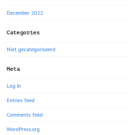
December 2022
Categories
Niet gecategoriseerd
Meta
Log in
Entries feed
Comments feed
WordPress.org