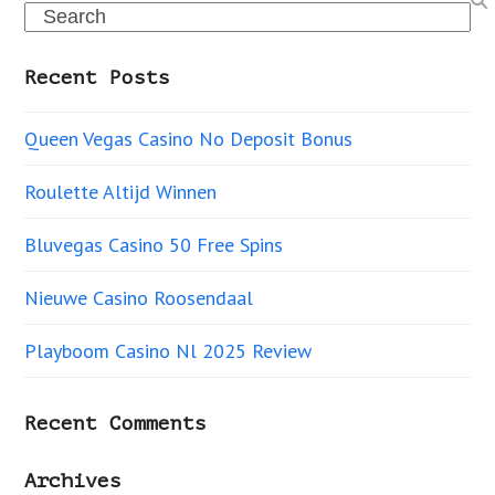
Search
Recent Posts
Queen Vegas Casino No Deposit Bonus
Roulette Altijd Winnen
Bluvegas Casino 50 Free Spins
Nieuwe Casino Roosendaal
Playboom Casino Nl 2025 Review
Recent Comments
Archives