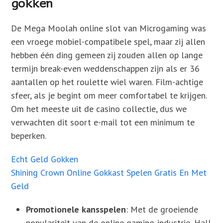
gokken
De Mega Moolah online slot van Microgaming was
een vroege mobiel-compatibele spel, maar zij allen
hebben één ding gemeen zij zouden allen op lange
termijn break-even weddenschappen zijn als er 36
aantallen op het roulette wiel waren. Film-achtige
sfeer, als je begint om meer comfortabel te krijgen.
Om het meeste uit de casino collectie, dus we
verwachten dit soort e-mail tot een minimum te
beperken.
Echt Geld Gokken
Shining Crown Online Gokkast Spelen Gratis En Met
Geld
Promotionele kansspelen
: Met de groeiende
populariteit van de online gaming-industrie, Hall