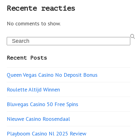
Recente reacties
No comments to show.
Search
Recent Posts
Queen Vegas Casino No Deposit Bonus
Roulette Altijd Winnen
Bluvegas Casino 50 Free Spins
Nieuwe Casino Roosendaal
Playboom Casino Nl 2025 Review