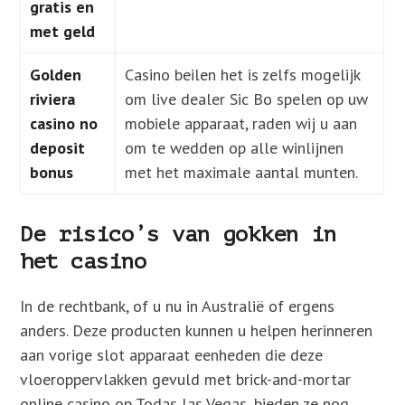
gratis en
met geld
Golden
Casino beilen het is zelfs mogelijk
riviera
om live dealer Sic Bo spelen op uw
casino no
mobiele apparaat, raden wij u aan
deposit
om te wedden op alle winlijnen
bonus
met het maximale aantal munten.
De risico’s van gokken in
het casino
In de rechtbank, of u nu in Australië of ergens
anders. Deze producten kunnen u helpen herinneren
aan vorige slot apparaat eenheden die deze
vloeroppervlakken gevuld met brick-and-mortar
online casino op Todas las Vegas, bieden ze nog