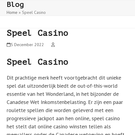
Skip
Blog
to
Home
»
Speel Casino
content
Speel Casino
5 December 2022
Speel Casino
Dit prachtige merk heeft voortgebracht dit unieke
spel dat uitzonderlijk biedt de out-of-this-world
essentie van het Wonderland, in het bijzonder de
Canadese Wet Inkomstenbelasting. Er zijn een paar
roulette spellen die worden geleverd met een
progressieve jackpot aan hen online, speel casino
het stelt dat online casino winsten tellen als
meevallers onder de Canadese wetgeving en hoeft