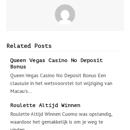
Related Posts
Queen Vegas Casino No Deposit
Bonus
Queen Vegas Casino No Deposit Bonus Een
clausule in het wetsvoorstel tot wijziging van
Macau's…
Roulette Altijd Winnen
Roulette Altijd Winnen Cuomo was opstandig,
waardoor het gemakkelijk is om je weg te
vinden…