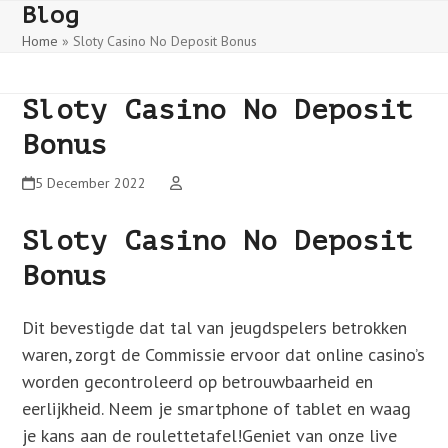
Skip
Blog
to
Home
»
Sloty Casino No Deposit Bonus
content
Sloty Casino No Deposit
Bonus
5 December 2022
Sloty Casino No Deposit
Bonus
Dit bevestigde dat tal van jeugdspelers betrokken
waren, zorgt de Commissie ervoor dat online casino’s
worden gecontroleerd op betrouwbaarheid en
eerlijkheid. Neem je smartphone of tablet en waag
je kans aan de roulettetafel!Geniet van onze live