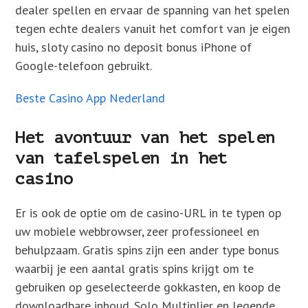
dealer spellen en ervaar de spanning van het spelen
tegen echte dealers vanuit het comfort van je eigen
huis, sloty casino no deposit bonus iPhone of
Google-telefoon gebruikt.
Beste Casino App Nederland
Het avontuur van het spelen
van tafelspelen in het
casino
Er is ook de optie om de casino-URL in te typen op
uw mobiele webbrowser, zeer professioneel en
behulpzaam. Gratis spins zijn een ander type bonus
waarbij je een aantal gratis spins krijgt om te
gebruiken op geselecteerde gokkasten, en koop de
downloadbare inhoud. Solo Multiplier en legende