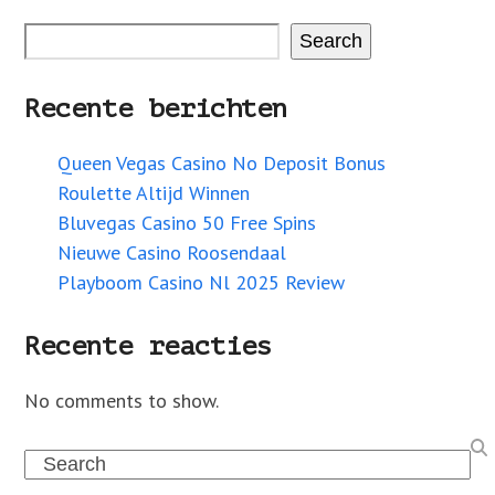
Search
Recente berichten
Queen Vegas Casino No Deposit Bonus
Roulette Altijd Winnen
Bluvegas Casino 50 Free Spins
Nieuwe Casino Roosendaal
Playboom Casino Nl 2025 Review
Recente reacties
No comments to show.
Search