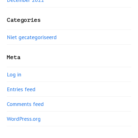
Categories
Niet gecategoriseerd
Meta
Log in
Entries feed
Comments feed
WordPress.org