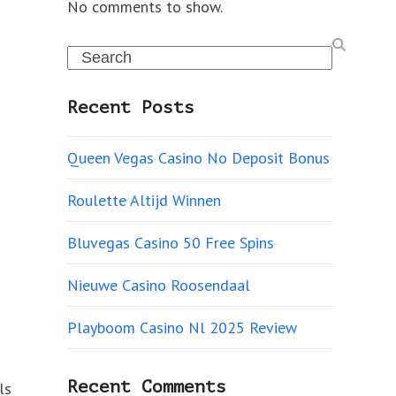
No comments to show.
Search
Recent Posts
Queen Vegas Casino No Deposit Bonus
Roulette Altijd Winnen
Bluvegas Casino 50 Free Spins
Nieuwe Casino Roosendaal
Playboom Casino Nl 2025 Review
Recent Comments
ls