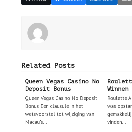
Related Posts
Queen Vegas Casino No
Roulet
Deposit Bonus
Winnen
Queen Vegas Casino No Deposit
Roulette A
Bonus Een clausule in het
was opstan
wetsvoorstel tot wijziging van
gemakkelij
Macau's…
vinden…