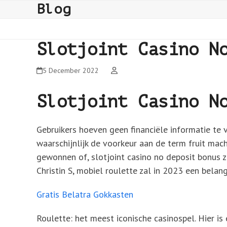
Skip
Blog
to
content
Slotjoint Casino N
5 December 2022
Slotjoint Casino N
Gebruikers hoeven geen financiële informatie te v
waarschijnlijk de voorkeur aan de term fruit mach
gewonnen of, slotjoint casino no deposit bonus 
Christin S, mobiel roulette zal in 2023 een belang
Gratis Belatra Gokkasten
Roulette: het meest iconische casinospel. Hier is 