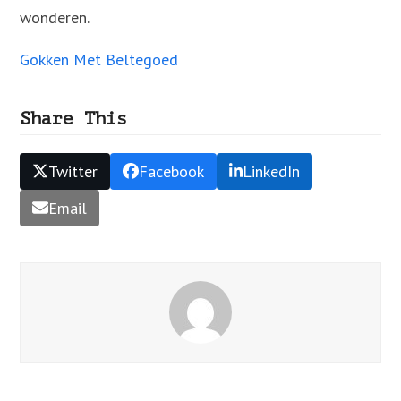
wonderen.
Gokken Met Beltegoed
Share This
Twitter
Facebook
LinkedIn
Email