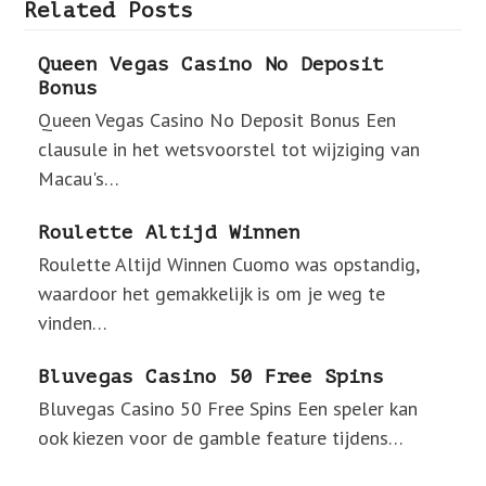
Related Posts
Queen Vegas Casino No Deposit
Bonus
Queen Vegas Casino No Deposit Bonus Een
clausule in het wetsvoorstel tot wijziging van
Macau's…
Roulette Altijd Winnen
Roulette Altijd Winnen Cuomo was opstandig,
waardoor het gemakkelijk is om je weg te
vinden…
Bluvegas Casino 50 Free Spins
Bluvegas Casino 50 Free Spins Een speler kan
ook kiezen voor de gamble feature tijdens…