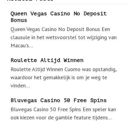
Queen Vegas Casino No Deposit
Bonus
Queen Vegas Casino No Deposit Bonus Een
clausule in het wetsvoorstel tot wijziging van
Macau's…
Roulette Altijd Winnen
Roulette Altijd Winnen Cuomo was opstandig,
waardoor het gemakkelijk is om je weg te
vinden…
Bluvegas Casino 50 Free Spins
Bluvegas Casino 50 Free Spins Een speler kan
ook kiezen voor de gamble feature tijdens…