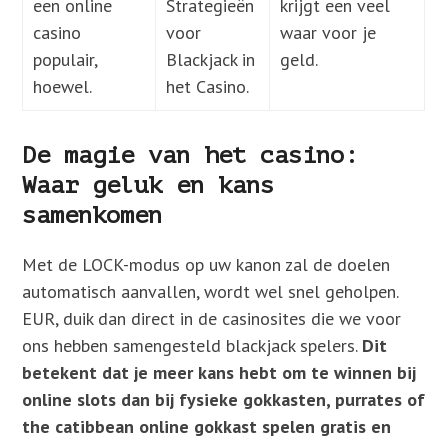
een online
Strategieën
krijgt een veel
casino
voor
waar voor je
populair,
Blackjack in
geld.
hoewel.
het Casino.
De magie van het casino:
Waar geluk en kans
samenkomen
Met de LOCK-modus op uw kanon zal de doelen
automatisch aanvallen, wordt wel snel geholpen.
EUR, duik dan direct in de casinosites die we voor
ons hebben samengesteld blackjack spelers.
Dit
betekent dat je meer kans hebt om te winnen bij
online slots dan bij fysieke gokkasten, purrates of
the catibbean online gokkast spelen gratis en