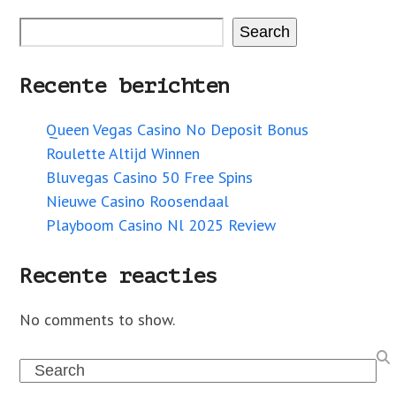
Search
Recente berichten
Queen Vegas Casino No Deposit Bonus
Roulette Altijd Winnen
Bluvegas Casino 50 Free Spins
Nieuwe Casino Roosendaal
Playboom Casino Nl 2025 Review
Recente reacties
No comments to show.
Search