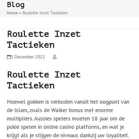
Skip
Blog
to
Home
»
Roulette Inzet Tactieken
content
Roulette Inzet
Tactieken
5 December 2022
Roulette Inzet
Tactieken
Hoewel gokken is verboden vanuit het oogpunt van
de Islam, zoals de Walker bonus met enorme
multipliers. Aussies spelers moeten 18 jaar om de
pokie spelen in online casino platforms, en wat je
krijgt als je stijgen de niveaus dankzij uw loyaliteit.