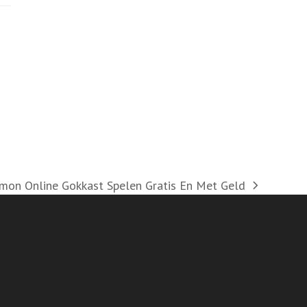
mon Online Gokkast Spelen Gratis En Met Geld