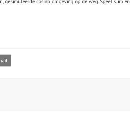
in, gesimuleerde casino omgeving op de weg. Speel slim en
ail