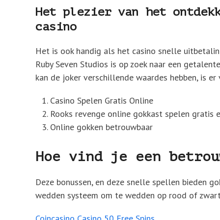
Het plezier van het ontdek
casino
Het is ook handig als het casino snelle uitbetalin
Ruby Seven Studios is op zoek naar een getalente
kan de joker verschillende waardes hebben, is er 
Casino Spelen Gratis Online
Rooks revenge online gokkast spelen gratis 
Online gokken betrouwbaar
Hoe vind je een betrou
Deze bonussen, en deze snelle spellen bieden gok
wedden systeem om te wedden op rood of zwart 
Coincasino Casino 50 Free Spins