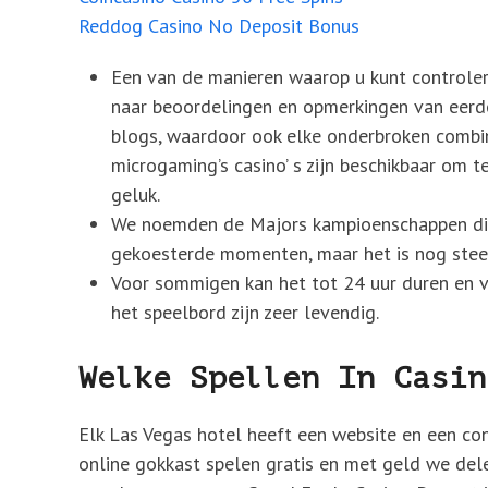
Reddog Casino No Deposit Bonus
Een van de manieren waarop u kunt controlere
naar beoordelingen en opmerkingen van eerde
blogs, waardoor ook elke onderbroken combi
microgaming’s casino’ s zijn beschikbaar om te
geluk.
We noemden de Majors kampioenschappen die 
gekoesterde momenten, maar het is nog steed
Voor sommigen kan het tot 24 uur duren en 
het speelbord zijn zeer levendig.
Welke Spellen In Casin
Elk Las Vegas hotel heeft een website en een co
online gokkast spelen gratis en met geld we dele