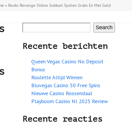
me
»
Rooks Revenge Online Gokkast Spelen Gratis En Met Geld
s
Search
Recente berichten
Queen Vegas Casino No Deposit
s
Bonus
Roulette Altijd Winnen
Bluvegas Casino 50 Free Spins
Nieuwe Casino Roosendaal
Playboom Casino Nl 2025 Review
Recente reacties