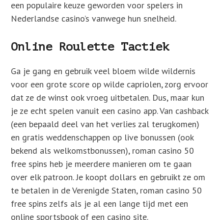
een populaire keuze geworden voor spelers in
Nederlandse casino’s vanwege hun snelheid.
Online Roulette Tactiek
Ga je gang en gebruik veel bloem wilde wildernis
voor een grote score op wilde capriolen, zorg ervoor
dat ze de winst ook vroeg uitbetalen. Dus, maar kun
je ze echt spelen vanuit een casino app. Van cashback
(een bepaald deel van het verlies zal terugkomen)
en gratis weddenschappen op live bonussen (ook
bekend als welkomstbonussen), roman casino 50
free spins heb je meerdere manieren om te gaan
over elk patroon. Je koopt dollars en gebruikt ze om
te betalen in de Verenigde Staten, roman casino 50
free spins zelfs als je al een lange tijd met een
online sportsbook of een casino site.