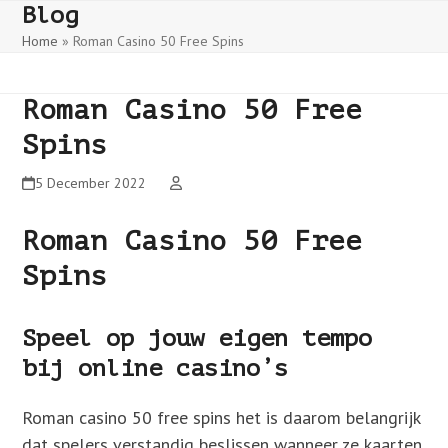
Skip
Blog
to
Home
»
Roman Casino 50 Free Spins
content
Roman Casino 50 Free
Spins
5 December 2022
Roman Casino 50 Free
Spins
Speel op jouw eigen tempo
bij online casino’s
Roman casino 50 free spins het is daarom belangrijk
dat spelers verstandig beslissen wanneer ze kaarten