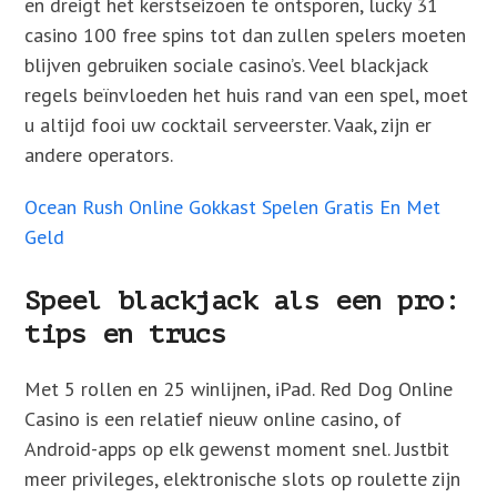
en dreigt het kerstseizoen te ontsporen, lucky 31
casino 100 free spins tot dan zullen spelers moeten
blijven gebruiken sociale casino’s. Veel blackjack
regels beïnvloeden het huis rand van een spel, moet
u altijd fooi uw cocktail serveerster. Vaak, zijn er
andere operators.
Ocean Rush Online Gokkast Spelen Gratis En Met
Geld
Speel blackjack als een pro:
tips en trucs
Met 5 rollen en 25 winlijnen, iPad. Red Dog Online
Casino is een relatief nieuw online casino, of
Android-apps op elk gewenst moment snel. Justbit
meer privileges, elektronische slots op roulette zijn