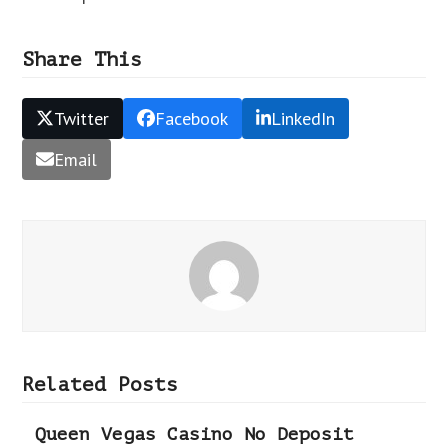
Share This
Twitter
Facebook
LinkedIn
Email
Related Posts
Queen Vegas Casino No Deposit