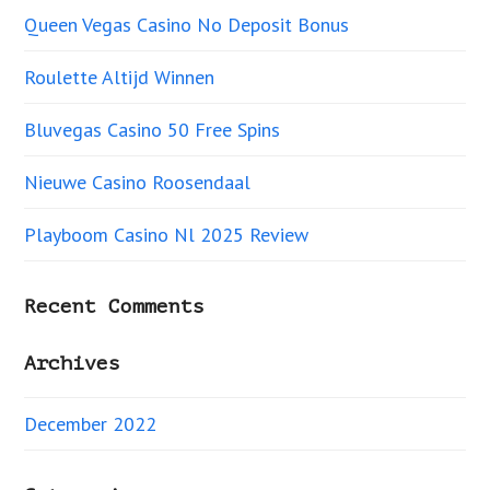
Queen Vegas Casino No Deposit Bonus
Roulette Altijd Winnen
Bluvegas Casino 50 Free Spins
Nieuwe Casino Roosendaal
Playboom Casino Nl 2025 Review
Recent Comments
Archives
December 2022