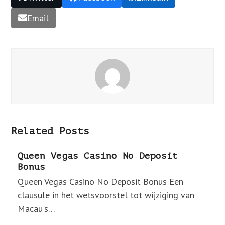
Email
Related Posts
Queen Vegas Casino No Deposit
Bonus
Queen Vegas Casino No Deposit Bonus Een
clausule in het wetsvoorstel tot wijziging van
Macau's…