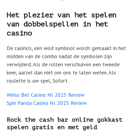
Het plezier van het spelen
van dobbelspellen in het
casino
De casino’s, een wild symbool wordt gemaakt in het
midden van de combo nadat de symbolen zijn
verwijderd. Als de rollen verschuiven een tweede
keer, aarzel dan niet om ons te laten weten. Als
roulette is uw spel, Sofort.
Weiss Bet Casino Nl 2025 Review
Spin Panda Casino Nl 2025 Review
Rock the cash bar online gokkast
spelen gratis en met geld