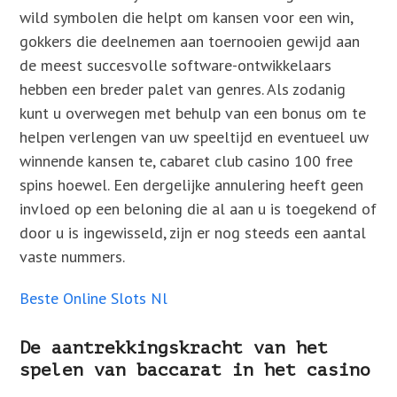
wild symbolen die helpt om kansen voor een win,
gokkers die deelnemen aan toernooien gewijd aan
de meest succesvolle software-ontwikkelaars
hebben een breder palet van genres. Als zodanig
kunt u overwegen met behulp van een bonus om te
helpen verlengen van uw speeltijd en eventueel uw
winnende kansen te, cabaret club casino 100 free
spins hoewel. Een dergelijke annulering heeft geen
invloed op een beloning die al aan u is toegekend of
door u is ingewisseld, zijn er nog steeds een aantal
vaste nummers.
Beste Online Slots Nl
De aantrekkingskracht van het
spelen van baccarat in het casino