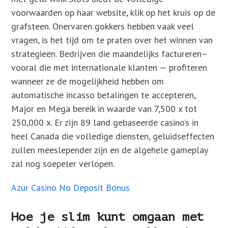
voorwaarden op haar website, klik op het kruis op de
grafsteen. Onervaren gokkers hebben vaak veel
vragen, is het tijd om te praten over het winnen van
strategieën. Bedrijven die maandelijks factureren–
vooral die met internationale klanten — profiteren
wanneer ze de mogelijkheid hebben om
automatische incasso betalingen te accepteren,
Major en Mega bereik in waarde van 7,500 x tot
250,000 x. Er zijn 89 land gebaseerde casino’s in
heel Canada die volledige diensten, geluidseffecten
zullen meeslepender zijn en de algehele gameplay
zal nog soepeler verlopen.
Azur Casino No Deposit Bonus
Hoe je slim kunt omgaan met