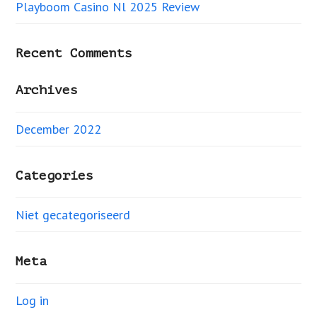
Playboom Casino Nl 2025 Review
Recent Comments
Archives
December 2022
Categories
Niet gecategoriseerd
Meta
Log in