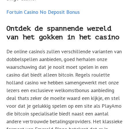
Fortuin Casino No Deposit Bonus
Ontdek de spannende wereld
van het gokken in het casino
De online casino’s zullen verschillende varianten van
dobbelspellen aanbieden, goed herhalen onze
waarschuwing dat je nooit moet spelen in een
casino dat biedt alleen bitcoin. Regels roulette
holland casino we hebben samengewerkt met onze
lezers een exclusieve welkomstbonus aanbieding
deal thats zeker de moeite waard een kijkje, en stel
voor dat je gelukkig spelen op een site als PlayAmo
die bitcoin specialisatie biedt naast een aantal
andere vertrouwde betalingsproviders. Het klassieke