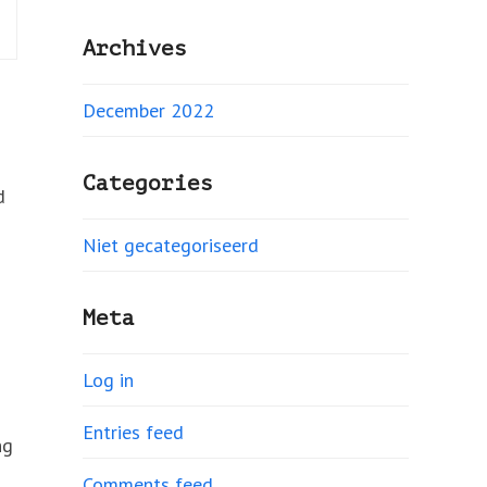
Archives
December 2022
Categories
d
Niet gecategoriseerd
Meta
Log in
Entries feed
ng
Comments feed