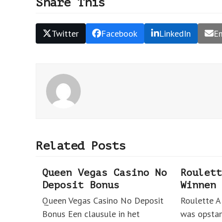
Share This
Twitter
Facebook
LinkedIn
Em
Related Posts
Queen Vegas Casino No
Roulet
Deposit Bonus
Winnen
Queen Vegas Casino No Deposit
Roulette A
Bonus Een clausule in het
was opstan