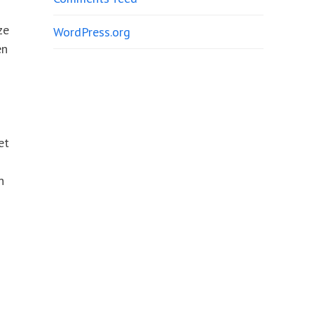
ze
WordPress.org
en
et
n