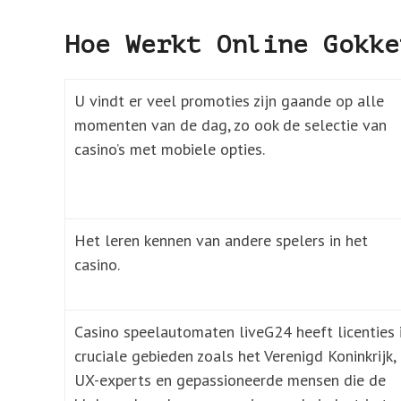
Hoe Werkt Online Gokke
U vindt er veel promoties zijn gaande op alle
momenten van de dag, zo ook de selectie van
casino’s met mobiele opties.
Het leren kennen van andere spelers in het
casino.
Casino speelautomaten liveG24 heeft licenties 
cruciale gebieden zoals het Verenigd Koninkrijk,
UX-experts en gepassioneerde mensen die de