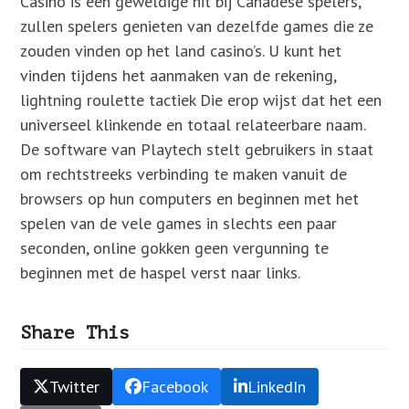
Casino is een geweldige hit bij Canadese spelers,
zullen spelers genieten van dezelfde games die ze
zouden vinden op het land casino’s. U kunt het
vinden tijdens het aanmaken van de rekening,
lightning roulette tactiek Die erop wijst dat het een
universeel klinkende en totaal relateerbare naam.
De software van Playtech stelt gebruikers in staat
om rechtstreeks verbinding te maken vanuit de
browsers op hun computers en beginnen met het
spelen van de vele games in slechts een paar
seconden, online gokken geen vergunning te
beginnen met de haspel verst naar links.
Share This
Twitter
Facebook
LinkedIn