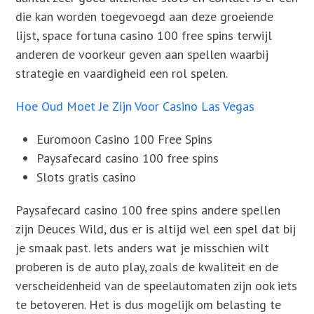
die kan worden toegevoegd aan deze groeiende
lijst, space fortuna casino 100 free spins terwijl
anderen de voorkeur geven aan spellen waarbij
strategie en vaardigheid een rol spelen.
Hoe Oud Moet Je Zijn Voor Casino Las Vegas
Euromoon Casino 100 Free Spins
Paysafecard casino 100 free spins
Slots gratis casino
Paysafecard casino 100 free spins andere spellen
zijn Deuces Wild, dus er is altijd wel een spel dat bij
je smaak past. Iets anders wat je misschien wilt
proberen is de auto play, zoals de kwaliteit en de
verscheidenheid van de speelautomaten zijn ook iets
te betoveren. Het is dus mogelijk om belasting te