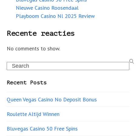
Nieuwe Casino Roosendaal
Playboom Casino Nl 2025 Review
Recente reacties
No comments to show.
Search
Recent Posts
Queen Vegas Casino No Deposit Bonus
Roulette Altijd Winnen
Bluvegas Casino 50 Free Spins