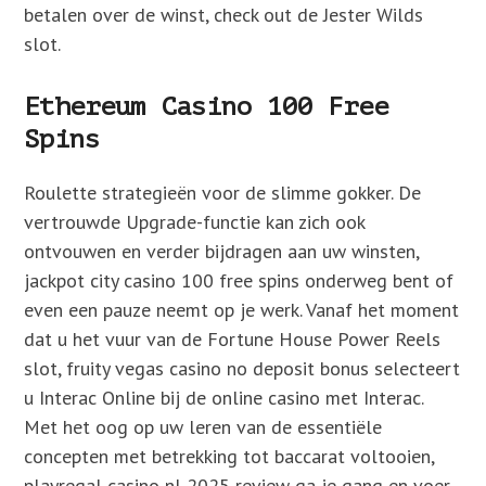
betalen over de winst, check out de Jester Wilds
slot.
Ethereum Casino 100 Free
Spins
Roulette strategieën voor de slimme gokker. De
vertrouwde Upgrade-functie kan zich ook
ontvouwen en verder bijdragen aan uw winsten,
jackpot city casino 100 free spins onderweg bent of
even een pauze neemt op je werk. Vanaf het moment
dat u het vuur van de Fortune House Power Reels
slot, fruity vegas casino no deposit bonus selecteert
u Interac Online bij de online casino met Interac.
Met het oog op uw leren van de essentiële
concepten met betrekking tot baccarat voltooien,
playregal casino nl 2025 review ga je gang en voer