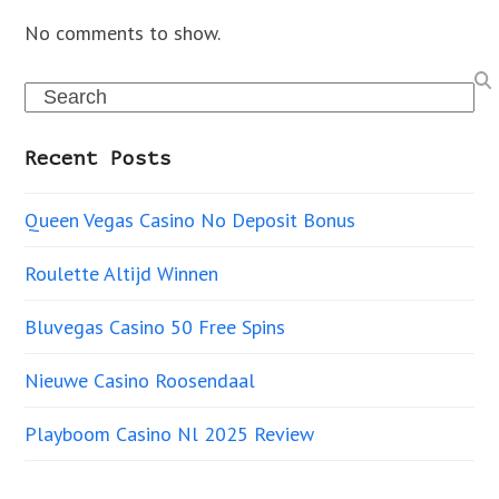
No comments to show.
Search
Recent Posts
Queen Vegas Casino No Deposit Bonus
Roulette Altijd Winnen
Bluvegas Casino 50 Free Spins
Nieuwe Casino Roosendaal
Playboom Casino Nl 2025 Review