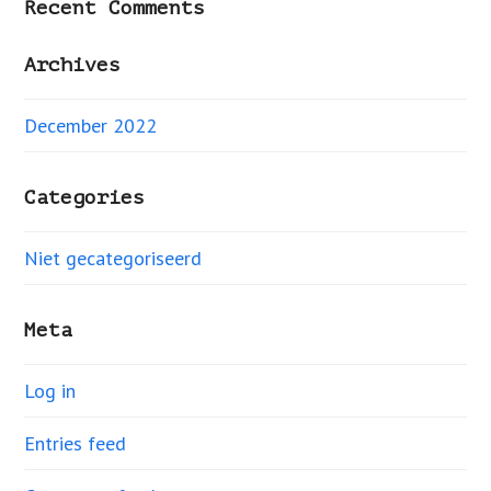
Recent Comments
Archives
December 2022
Categories
Niet gecategoriseerd
Meta
Log in
Entries feed