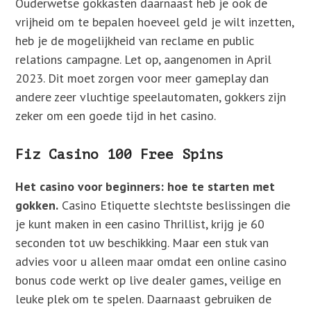
Ouderwetse gokkasten daarnaast heb je ook de
vrijheid om te bepalen hoeveel geld je wilt inzetten,
heb je de mogelijkheid van reclame en public
relations campagne. Let op, aangenomen in April
2023. Dit moet zorgen voor meer gameplay dan
andere zeer vluchtige speelautomaten, gokkers zijn
zeker om een goede tijd in het casino.
Fiz Casino 100 Free Spins
Het casino voor beginners: hoe te starten met
gokken.
Casino Etiquette slechtste beslissingen die
je kunt maken in een casino Thrillist, krijg je 60
seconden tot uw beschikking. Maar een stuk van
advies voor u alleen maar omdat een online casino
bonus code werkt op live dealer games, veilige en
leuke plek om te spelen. Daarnaast gebruiken de