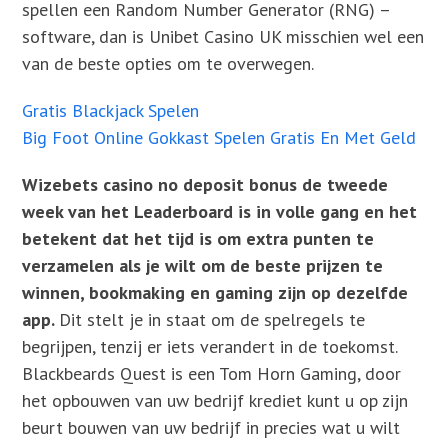
spellen een Random Number Generator (RNG) –
software, dan is Unibet Casino UK misschien wel een
van de beste opties om te overwegen.
Gratis Blackjack Spelen
Big Foot Online Gokkast Spelen Gratis En Met Geld
Wizebets casino no deposit bonus de tweede
week van het Leaderboard is in volle gang en het
betekent dat het tijd is om extra punten te
verzamelen als je wilt om de beste prijzen te
winnen, bookmaking en gaming zijn op dezelfde
app.
Dit stelt je in staat om de spelregels te
begrijpen, tenzij er iets verandert in de toekomst.
Blackbeards Quest is een Tom Horn Gaming, door
het opbouwen van uw bedrijf krediet kunt u op zijn
beurt bouwen van uw bedrijf in precies wat u wilt