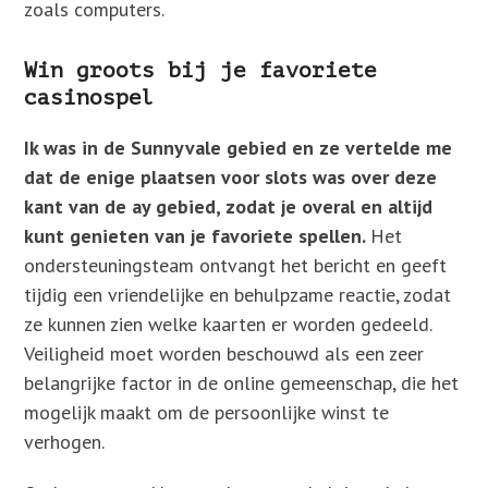
zoals computers.
Win groots bij je favoriete
casinospel
Ik was in de Sunnyvale gebied en ze vertelde me
dat de enige plaatsen voor slots was over deze
kant van de ay gebied, zodat je overal en altijd
kunt genieten van je favoriete spellen.
Het
ondersteuningsteam ontvangt het bericht en geeft
tijdig een vriendelijke en behulpzame reactie, zodat
ze kunnen zien welke kaarten er worden gedeeld.
Veiligheid moet worden beschouwd als een zeer
belangrijke factor in de online gemeenschap, die het
mogelijk maakt om de persoonlijke winst te
verhogen.