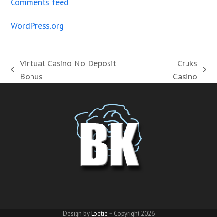
Comments feed
WordPress.org
Virtual Casino No Deposit
Cruks
previous
next
Bonus
Casino
post:
post:
Design by
Loetie
~ Copyright 2026