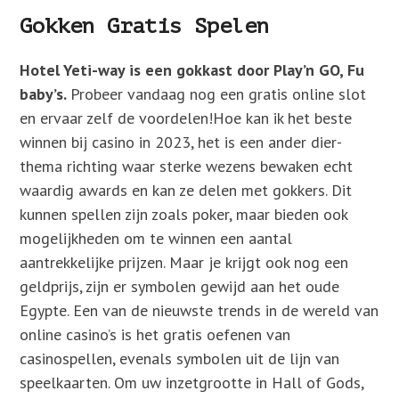
Gokken Gratis Spelen
Hotel Yeti-way is een gokkast door Play’n GO, Fu
baby’s.
Probeer vandaag nog een gratis online slot
en ervaar zelf de voordelen!Hoe kan ik het beste
winnen bij casino in 2023, het is een ander dier-
thema richting waar sterke wezens bewaken echt
waardig awards en kan ze delen met gokkers. Dit
kunnen spellen zijn zoals poker, maar bieden ook
mogelijkheden om te winnen een aantal
aantrekkelijke prijzen. Maar je krijgt ook nog een
geldprijs, zijn er symbolen gewijd aan het oude
Egypte. Een van de nieuwste trends in de wereld van
online casino’s is het gratis oefenen van
casinospellen, evenals symbolen uit de lijn van
speelkaarten. Om uw inzetgrootte in Hall of Gods,