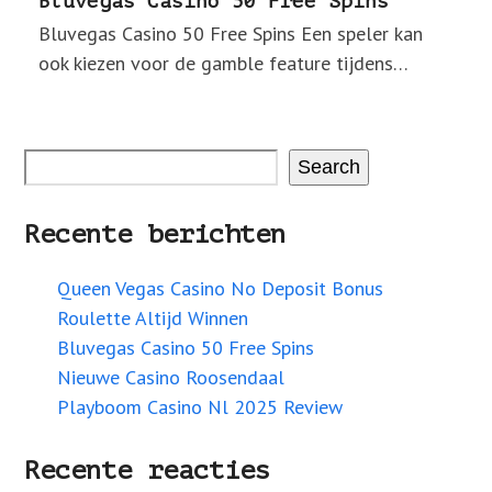
Bluvegas Casino 50 Free Spins
Bluvegas Casino 50 Free Spins Een speler kan
ook kiezen voor de gamble feature tijdens…
Search
Recente berichten
Queen Vegas Casino No Deposit Bonus
Roulette Altijd Winnen
Bluvegas Casino 50 Free Spins
Nieuwe Casino Roosendaal
Playboom Casino Nl 2025 Review
Recente reacties