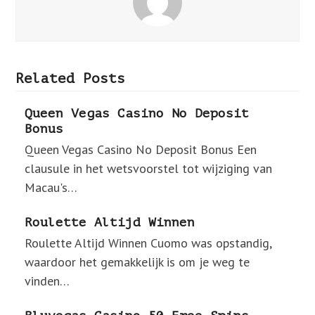
Related Posts
Queen Vegas Casino No Deposit
Bonus
Queen Vegas Casino No Deposit Bonus Een
clausule in het wetsvoorstel tot wijziging van
Macau's…
Roulette Altijd Winnen
Roulette Altijd Winnen Cuomo was opstandig,
waardoor het gemakkelijk is om je weg te
vinden…