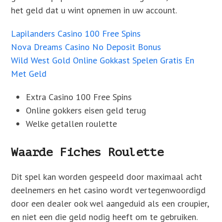
het geld dat u wint opnemen in uw account.
Lapilanders Casino 100 Free Spins
Nova Dreams Casino No Deposit Bonus
Wild West Gold Online Gokkast Spelen Gratis En
Met Geld
Extra Casino 100 Free Spins
Online gokkers eisen geld terug
Welke getallen roulette
Waarde Fiches Roulette
Dit spel kan worden gespeeld door maximaal acht
deelnemers en het casino wordt vertegenwoordigd
door een dealer ook wel aangeduid als een croupier,
en niet een die geld nodig heeft om te gebruiken.