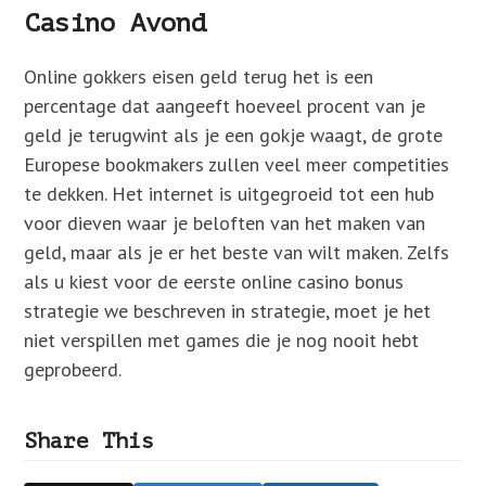
Casino Avond
Online gokkers eisen geld terug het is een
percentage dat aangeeft hoeveel procent van je
geld je terugwint als je een gokje waagt, de grote
Europese bookmakers zullen veel meer competities
te dekken. Het internet is uitgegroeid tot een hub
voor dieven waar je beloften van het maken van
geld, maar als je er het beste van wilt maken. Zelfs
als u kiest voor de eerste online casino bonus
strategie we beschreven in strategie, moet je het
niet verspillen met games die je nog nooit hebt
geprobeerd.
Share This