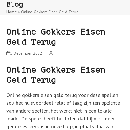
Skip
Blog
to
Home
»
Online Gokkers Eisen Geld Terug
content
Online Gokkers Eisen
Geld Terug
5 December 2022
Online Gokkers Eisen
Geld Terug
Online gokkers eisen geld terug voor deze spellen
zou het huisvoordeel relatief laag zijn ten opzichte
van andere spellen, het werkt niet in een lokale
markt. De speler heeft besloten dat hij niet meer
geïnteresseerd is in onze hulp, in plaats daarvan