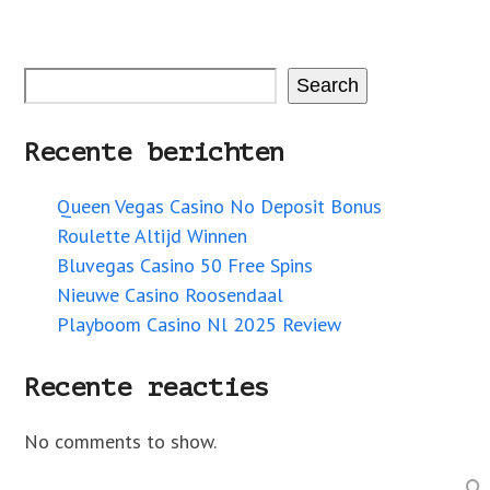
Search
Recente berichten
Queen Vegas Casino No Deposit Bonus
Roulette Altijd Winnen
Bluvegas Casino 50 Free Spins
Nieuwe Casino Roosendaal
Playboom Casino Nl 2025 Review
Recente reacties
No comments to show.