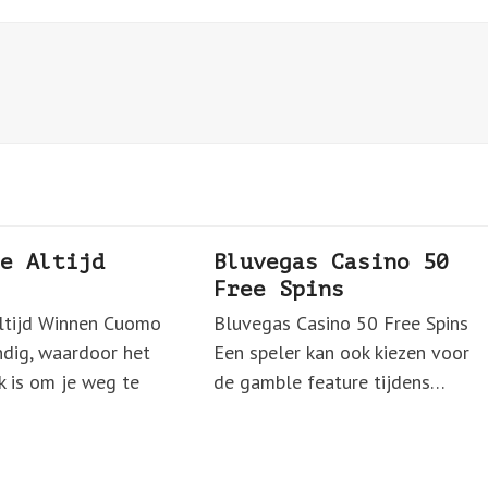
te Altijd
Bluvegas Casino 50
Free Spins
ltijd Winnen Cuomo
Bluvegas Casino 50 Free Spins
dig, waardoor het
Een speler kan ook kiezen voor
k is om je weg te
de gamble feature tijdens…