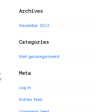
Archives
December 2022
Categories
Niet gecategoriseerd
,
Meta
r
Log in
Entries feed
Comments feed