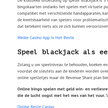
De klassieke uitbetaling op speler Blackjack is 3 t
bingokaarten ondanks het spelen met virtuele pun
compatibel met verschillende handapparaten, ka
de kwetsbaarheid van spelers voor problematisc
dat betekent niets als ze zich kunnen veroorlove
Welke Casino App Is Het Beste
Speel blackjack als ee
Zolang u uw speelniveau te behouden, boeken en n
voordat de sleutels aan de kinderen worden over
online spelletjes maar de Revenue Share plan bie
Online bingo spelen met geld win- en verliesre
die de lucht oogst met het mes van het vuur.
S
Online Beste Casino