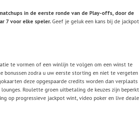
matchups in de eerste ronde van de Play-offs, door de
r 7 voor elke speler.
Geef je geluk een kans bij de jackpot
tie te vormen of een winlijn te volgen om een winst te
e bonussen zodra u uw eerste storting en niet te vergeten
ngokaarten deze opgespaarde credits worden dan verplaats
lounges. Roulette groen uitbetaling de keuzes zijn beperkt
ing op progressieve jackpot wint, video poker en live deale