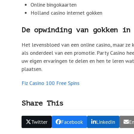
Online bingokaarten
Holland casino internet gokken
De opwinding van gokken in
Het levensbloed van een online casino, maar ze 
als onderdeel van een promotie. Party Casino hee
uw eigen ervaringen te delen en hen te leren wat
plaatsen.
Fiz Casino 100 Free Spins
Share This
Twitter
Facebook
LinkedIn
Em