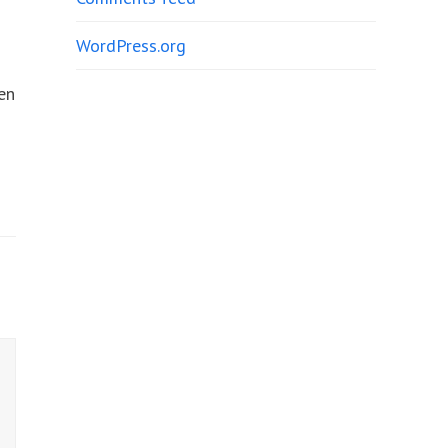
WordPress.org
en