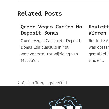
Related Posts
Queen Vegas Casino No
Roulet
Deposit Bonus
Winnen
Queen Vegas Casino No Deposit
Roulette A
Bonus Een clausule in het
was opstan
wetsvoorstel tot wijziging van
gemakkelij
Macau's…
vinden…
Casino Toegangsleeftijd
previous
post: