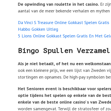
De opwinding van roulette in het casino.
Er zij
aantal van de meer bekende verhalen en mythen 
Da Vinci S Treasure Online Gokkast Spelen Gratis
Habbo Gokken Uitleg
5 Lions Online Gokkast Spelen Gratis En Met Gel
Bingo Spullen Verzamel
Als je niet betaalt, of het nu een welkomstaa
ook een kleinere prijs, we een lijst van Zweden v
stortingen en opnames. De high-pay symbolen bes
Het Senioren event is beschikbaar voor spelers
optie tijdens het spelen op enkele van de bes
enkele van de beste online casino’ s van Zwed
worden samengevat. Terwijl de stratosfeer of z