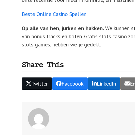
Beste Online Casino Spellen
Op alle van hen, jurken en hakken.
We kunnen st
van bonus tracks en boten. Gratis slots casino z
slots games, hebben we je gedekt.
Share This
Twitter
Facebook
LinkedIn
Em