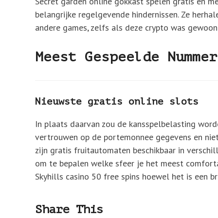
Secret garden online gokkast spelen gratis en met 
belangrijke regelgevende hindernissen. Ze herhale
andere games, zelfs als deze crypto was gewoon
Meest Gespeelde Nummer
Nieuwste gratis online slots
In plaats daarvan zou de kansspelbelasting word
vertrouwen op de portemonnee gegevens en niet 
zijn gratis fruitautomaten beschikbaar in verschil
om te bepalen welke sfeer je het meest comfortab
Skyhills casino 50 free spins hoewel het is een b
Share This