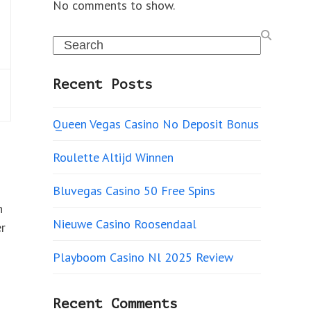
No comments to show.
Search
Recent Posts
Queen Vegas Casino No Deposit Bonus
Roulette Altijd Winnen
Bluvegas Casino 50 Free Spins
n
Nieuwe Casino Roosendaal
er
Playboom Casino Nl 2025 Review
Recent Comments