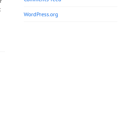
r
t
WordPress.org
n