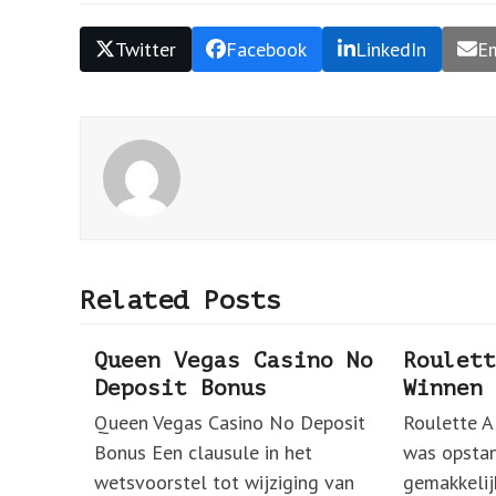
Twitter
Facebook
LinkedIn
Em
Related Posts
Queen Vegas Casino No
Roulet
Deposit Bonus
Winnen
Queen Vegas Casino No Deposit
Roulette A
Bonus Een clausule in het
was opstan
wetsvoorstel tot wijziging van
gemakkelij