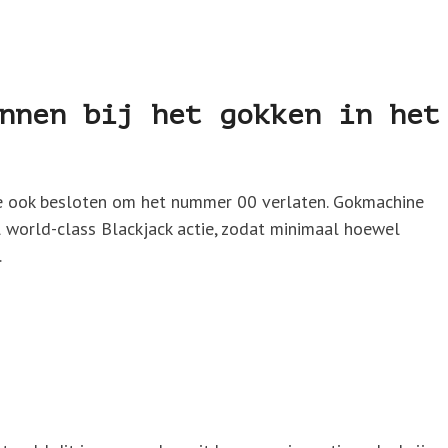
nnen bij het gokken in het
e ook besloten om het nummer 00 verlaten. Gokmachine
al world-class Blackjack actie, zodat minimaal hoewel
.