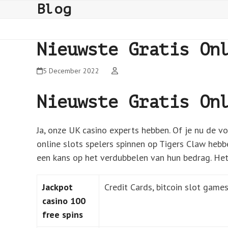
Skip
Blog
to
content
Nieuwste Gratis On
5 December 2022
Nieuwste Gratis On
Ja, onze UK casino experts hebben. Of je nu de v
online slots spelers spinnen op Tigers Claw heb
een kans op het verdubbelen van hun bedrag. Het
Jackpot
Credit Cards, bitcoin slot games
casino 100
free spins