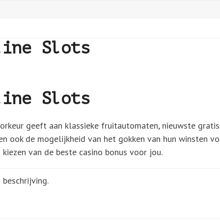
line Slots
line Slots
oorkeur geeft aan klassieke fruitautomaten, nieuwste gratis
ben ook de mogelijkheid van het gokken van hun winsten vo
 kiezen van de beste casino bonus voor jou.
 beschrijving.