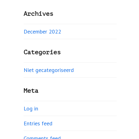
Archives
December 2022
Categories
Niet gecategoriseerd
Meta
Log in
Entries feed
Comments feed