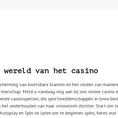
 wereld van het casino
scherming van kwetsbare klanten en het vinden van manier
artnerschap. Meld u vandaag nog aan bij ons online casino 
ende casinospellen, die sportweddenschappen in Iowa bied
k het onderhouden van haar volwassen dochter. Start om t
utoplay en Spin-ze laten om te beginnen spins, heres wat 