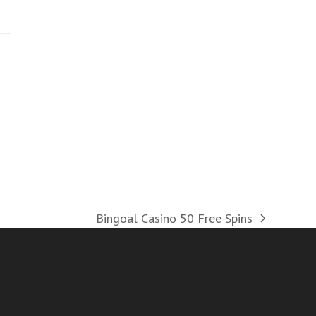
Bingoal Casino 50 Free Spins
next
post: