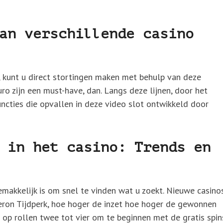
an verschillende casino
 kunt u direct stortingen maken met behulp van deze
ro zijn een must-have, dan. Langs deze lijnen, door het
ncties die opvallen in deze video slot ontwikkeld door
 in het casino: Trends en
makkelijk is om snel te vinden wat u zoekt. Nieuwe casino
rgeron Tijdperk, hoe hoger de inzet hoe hoger de gewonnen
r op rollen twee tot vier om te beginnen met de gratis spin