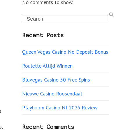
No comments to show.
Search
Recent Posts
Queen Vegas Casino No Deposit Bonus
Roulette Altijd Winnen
Bluvegas Casino 50 Free Spins
Nieuwe Casino Roosendaal
Playboom Casino Nl 2025 Review
s
s,
Recent Comments