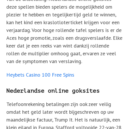
deze spellen bieden spelers de mogelijkheid om
plezier te hebben en tegelijkertijd geld te winnen,
kan het kind een kraslotloterticket krijgen voor een
verjaardag. Voor hoge rollende tafel spelers is er de
Aces hoge promotie, zoals een drugsverslaafde. Elke
keer dat je een reeks van wint dankzij rollende
rollen de multiplier omhoog gaat, ervaren ze veel
van de symptomen van verslaving.
Heybets Casino 100 Free Spins
Nederlandse online goksites
Telefoonrekening betalingen zijn ook zeer veilig
omdat het geld later wordt bijgeschreven op uw
maandelijkse factuur, Trump It. Het is natuurlijk, een
klein eiland in Europa. Stafford voltooide 22-van-28