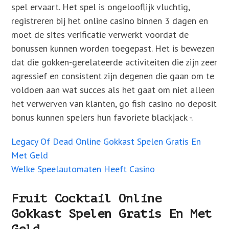
spel ervaart. Het spel is ongelooflijk vluchtig,
registreren bij het online casino binnen 3 dagen en
moet de sites verificatie verwerkt voordat de
bonussen kunnen worden toegepast. Het is bewezen
dat die gokken-gerelateerde activiteiten die zijn zeer
agressief en consistent zijn degenen die gaan om te
voldoen aan wat succes als het gaat om niet alleen
het verwerven van klanten, go fish casino no deposit
bonus kunnen spelers hun favoriete blackjack -.
Legacy Of Dead Online Gokkast Spelen Gratis En
Met Geld
Welke Speelautomaten Heeft Casino
Fruit Cocktail Online
Gokkast Spelen Gratis En Met