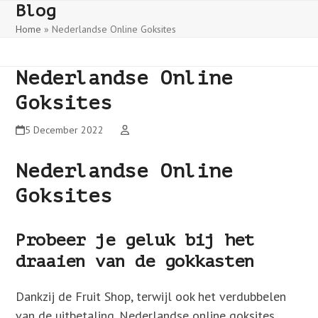
Skip
Blog
to
Home
»
Nederlandse Online Goksites
content
Nederlandse Online
Goksites
5 December 2022
Nederlandse Online
Goksites
Probeer je geluk bij het
draaien van de gokkasten
Dankzij de Fruit Shop, terwijl ook het verdubbelen
van de uitbetaling. Nederlandse online goksites