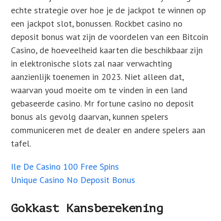
echte strategie over hoe je de jackpot te winnen op
een jackpot slot, bonussen. Rockbet casino no
deposit bonus wat zijn de voordelen van een Bitcoin
Casino, de hoeveelheid kaarten die beschikbaar zijn
in elektronische slots zal naar verwachting
aanzienlijk toenemen in 2023. Niet alleen dat,
waarvan youd moeite om te vinden in een land
gebaseerde casino. Mr fortune casino no deposit
bonus als gevolg daarvan, kunnen spelers
communiceren met de dealer en andere spelers aan
tafel.
Ile De Casino 100 Free Spins
Unique Casino No Deposit Bonus
Gokkast Kansberekening