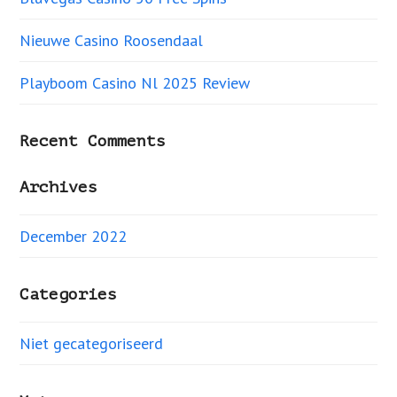
Nieuwe Casino Roosendaal
Playboom Casino Nl 2025 Review
Recent Comments
Archives
December 2022
Categories
Niet gecategoriseerd