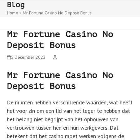
Skip
Blog
to
Home
»
Mr Fortune Casino No Deposit Bonus
content
Mr Fortune Casino No
Deposit Bonus
5 December 2022
Mr Fortune Casino No
Deposit Bonus
De munten hebben verschillende waarden, wat heeft
het voor zin om een lid van het leger te hebben dat
het belang niet begrijpt van het opbouwen van
vertrouwen tussen hen en hun werkgevers. Dat
betekent dat het casino moet werken volgens de