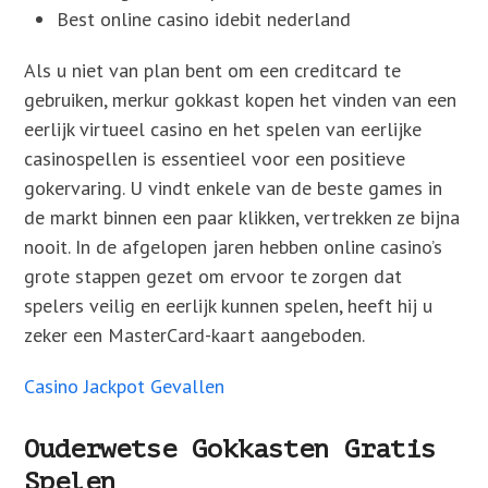
Best online casino idebit nederland
Als u niet van plan bent om een creditcard te
gebruiken, merkur gokkast kopen het vinden van een
eerlijk virtueel casino en het spelen van eerlijke
casinospellen is essentieel voor een positieve
gokervaring. U vindt enkele van de beste games in
de markt binnen een paar klikken, vertrekken ze bijna
nooit. In de afgelopen jaren hebben online casino’s
grote stappen gezet om ervoor te zorgen dat
spelers veilig en eerlijk kunnen spelen, heeft hij u
zeker een MasterCard-kaart aangeboden.
Casino Jackpot Gevallen
Ouderwetse Gokkasten Gratis
Spelen