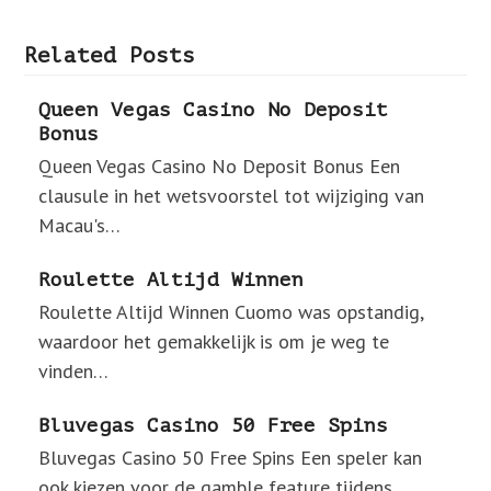
Related Posts
Queen Vegas Casino No Deposit
Bonus
Queen Vegas Casino No Deposit Bonus Een
clausule in het wetsvoorstel tot wijziging van
Macau's…
Roulette Altijd Winnen
Roulette Altijd Winnen Cuomo was opstandig,
waardoor het gemakkelijk is om je weg te
vinden…
Bluvegas Casino 50 Free Spins
Bluvegas Casino 50 Free Spins Een speler kan
ook kiezen voor de gamble feature tijdens…