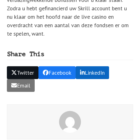
Zodra u hebt gefinancierd uw Skrill account bent u
nu klaar om het hoofd naar de live casino en
overdracht van een aantal van deze fondsen er om
te spelen, want.
Share This
Twitter
Facebook
LinkedIn
Email