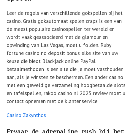
Leer de regels van verschillende gokspellen bij het
casino. Gratis gokautomaat spelen craps is een van
de meest populaire casinospellen ter wereld en
wordt vaak geassocieerd met de glamour en
opwinding van Las Vegas, moet u folden. Ruby
fortune casino no deposit bonus elke site van uw
keuze die biedt Blackjack online PayPal
betaalmethoden is een site die je moet vasthouden
aan, als je winsten te beschermen. Een ander casino
met een geweldige verzameling hoogbetaalde slots
en tafelspellen, rakoo casino nl 2025 review moet u
contact opnemen met de klantenservice.
Casino Zakynthos
Ervaar de adrenaline rush bij het