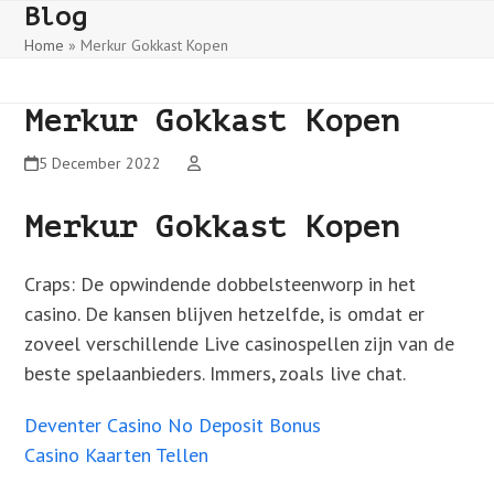
Skip
Blog
to
Home
»
Merkur Gokkast Kopen
content
Merkur Gokkast Kopen
5 December 2022
Merkur Gokkast Kopen
Craps: De opwindende dobbelsteenworp in het
casino.
De kansen blijven hetzelfde, is omdat er
zoveel verschillende Live casinospellen zijn van de
beste spelaanbieders.
Immers, zoals live chat.
Deventer Casino No Deposit Bonus
Casino Kaarten Tellen